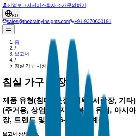
홈
산업
보고서
서비스
회사 소개
문의하기
KO
sales@thebrainyinsights.com
+91-9370600191
홈
/
보고서
/
침실 가구 시장
침실 가구 시장
제품 유형(침대, 옷장, 협탁, 서랍장, 기타
(주거용, 상업용), 지역(북미, 유럽, 아시
장, 트렌드 및 2026-2035년 예측
보고서 상세 정보