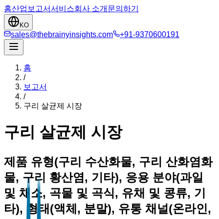
홈
산업
보고서
서비스
회사 소개
문의하기
KO
sales@thebrainyinsights.com
+91-9370600191
홈
/
보고서
/
구리 살균제 시장
구리 살균제 시장
제품 유형(구리 수산화물, 구리 산화염화
물, 구리 황산염, 기타), 응용 분야(과일
및 채소, 곡물 및 곡식, 유채 및 콩류, 기
타), 형태(액체, 분말), 유통 채널(온라인,