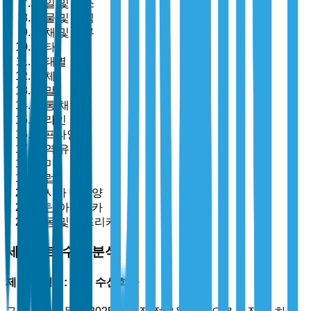
과일 및 채소
곡물 및 곡식
유채 및 콩류
기타
형태별
액체
분말
유통 채널별
온라인
오프라인
지역 유형별
북미
유럽
아시아 태평양
라틴 아메리카
중동 및 아프리카
세그먼트 수준 분석
제품 유형별: 구리 수산화물