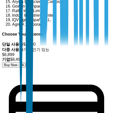
Arysta LifeScience Corporation
Gowan Company
Rallis India Limited
Indofil Industries Limited
IQV Agro España S.L.
Agro-K Corporation
Choose Your License
단일 사용자
$
4,700
다중 사용자
가장 인기 있는
$
6,899
기업
$
8,499
Buy Now - $
4,700