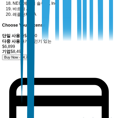
NEC 에너지 솔루션, Inc.
바르타 AG
레클란체 SA
Choose Your License
단일 사용자
$
4,700
다중 사용자
가장 인기 있는
$
6,899
기업
$
8,499
Buy Now - $
4,700