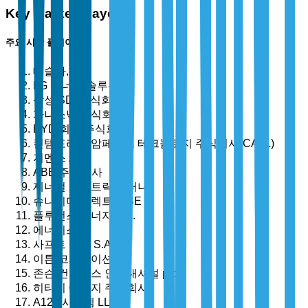
Key Market Players
주요 시장 플레이어
테슬라, Inc.
LG 에너지 솔루션
삼성 SDI 주식회사
파나소닉 주식회사
BYD 회사 주식회사
컨템포러리 암페렉스 테크놀로지 주식회사(CATL)
지멘스 AG
ABB 주식회사
제너럴 일렉트릭 컴퍼니
슈나이더 일렉트릭 SE
플루언스 에너지, Inc.
에너시스
사프트 그룹 S.A.
이튼 코퍼레이션
존슨 컨트롤스 인터내셔널 plc
히타치 에너지 주식회사
A123 시스템 LLC