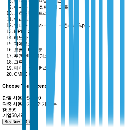
빈다 인터내셔널 홀딩스
아시아 펄프 & 페이퍼 그룹
코흐 인더스트리
웨파 그룹
인더스트리 카르타리 트론케티 S.p.A.
MPI 제지
레노바
파데르코
트론케티 그룹
푸젠 헨간 홀딩스
크루거 Inc.
페이퍼 엑셀런스
CMPC 티슈
Choose Your License
단일 사용자
$
4,700
다중 사용자
가장 인기 있는
$
6,899
기업
$
8,499
Buy Now - $
4,700