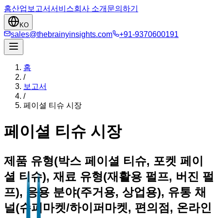
홈
산업
보고서
서비스
회사 소개
문의하기
KO
sales@thebrainyinsights.com
+91-9370600191
홈
/
보고서
/
페이셜 티슈 시장
페이셜 티슈 시장
제품 유형(박스 페이셜 티슈, 포켓 페이
셜 티슈), 재료 유형(재활용 펄프, 버진 펄
프), 응용 분야(주거용, 상업용), 유통 채
널(슈퍼마켓/하이퍼마켓, 편의점, 온라인