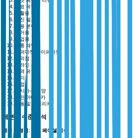
포켓 페이셜 티슈
재료 유형별
재활용 펄프
버진 펄프
응용 분야별
주거용
상업용
유통 채널별
슈퍼마켓/하이퍼마켓
편의점
온라인 소매
지역 유형별
북미
유럽
아시아-태평양
라틴 아메리카
중동 및 아프리카
세분화 수준 분석
제품 유형별: 박스 페이셜 티슈