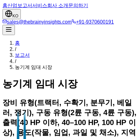
홈
산업
보고서
서비스
회사 소개
문의하기
KO
sales@thebrainyinsights.com
+91-9370600191
홈
/
보고서
/
농기계 임대 시장
농기계 임대 시장
장비 유형(트랙터, 수확기, 분무기, 베일
러, 쟁기), 구동 유형(2륜 구동, 4륜 구동),
출력(40 HP 이하, 40–100 HP, 100 HP 이
상), 용도(작물, 임업, 과일 및 채소), 지역