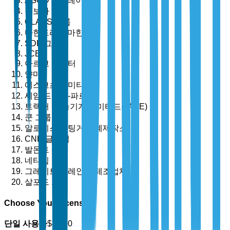
AGCO 코퍼레이션
구보다
CLAAS 그룹
마힌드라 & 마힌드라
SDF 그룹
JCB
아르고 트랙터
얀마
에스코츠 리미티드
세임 드이츠-파르
트랙터 및 농기계 리미티드(TAFE)
쿤 그룹
알로이스 포팅거 기계제작소
CNH 글로벌
발몬트 산업
네타힘
그레이트 플레인스 제조업체
살포드 그룹
Choose Your License
단일 사용자
$
4,700