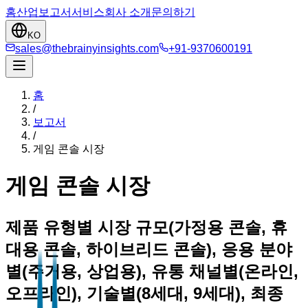
홈
산업
보고서
서비스
회사 소개
문의하기
KO
sales@thebrainyinsights.com
+91-9370600191
홈
/
보고서
/
게임 콘솔 시장
게임 콘솔 시장
제품 유형별 시장 규모(가정용 콘솔, 휴
대용 콘솔, 하이브리드 콘솔), 응용 분야
별(주거용, 상업용), 유통 채널별(온라인,
오프라인), 기술별(8세대, 9세대), 최종