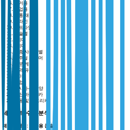
주거용
상업용
유통 채널별
온라인
오프라인
기술별
8세대
9세대
최종 사용자별
캐주얼 게이머
전문 게이머
지역 유형별
북미
유럽
아시아-태평양
라틴 아메리카
중동 및 아프리카
세그먼트 수준 분석
제품 유형별: 가정용 콘솔