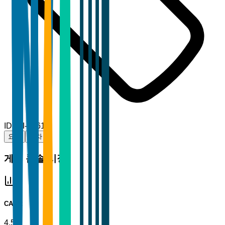
ID
TBI-32617
요약
목차
게임 콘솔 시장
CAGR
4.5%