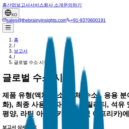
홈
산업
보고서
서비스
회사 소개
문의하기
KO
sales@thebrainyinsights.com
+91-9370600191
홈
/
보고서
/
글로벌 수소 시장
글로벌 수소 시장
제품 유형(액체 수소, 기체 수소), 응용 분
화), 최종 사용자(자동차, 유틸리티, 석유 
평양, 라틴 아메리카, 중동 및 아프리카)에 따
보고서 상세 정보