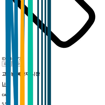
ID
TBI-83739
요약
목차
고성능 복합재 시장
CAGR
5.5%