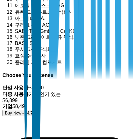
에보닉 인더스트리 AG
듀폰 드 네무르스 주식회사
아르케마 S.A.
구리트 홀딩 AG
SAERTEX GmbH & Co. KG
닛폰 그래파이트 섬유 주식회사
BASF SE
주시 그룹 주식회사
효성 주식회사
플라산 카본 컴포지트
Choose Your License
단일 사용자
$
4,700
다중 사용자
가장 인기 있는
$
6,899
기업
$
8,499
Buy Now - $
4,700