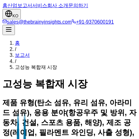
홈
산업
보고서
서비스
회사 소개
문의하기
KO
sales@thebrainyinsights.com
+91-9370600191
홈
/
보고서
/
고성능 복합재 시장
고성능 복합재 시장
제품 유형(탄소 섬유, 유리 섬유, 아라미
드 섬유), 응용 분야(항공우주 및 방위, 자
동차, 건설, 스포츠 용품, 해양), 제조 공
정(레이업, 필라멘트 와인딩, 사출 성형),