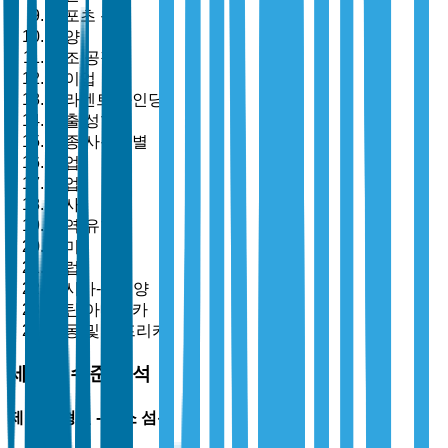
스포츠 용품
해양
제조 공정별
레이업
필라멘트 와인딩
사출 성형
최종 사용자별
상업
산업
군사
지역 유형별
북미
유럽
아시아-태평양
라틴 아메리카
중동 및 아프리카
세분화 수준 분석
제품 유형별 - 탄소 섬유