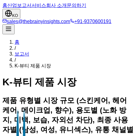
홈
산업
보고서
서비스
회사 소개
문의하기
KO
sales@thebrainyinsights.com
+91-9370600191
홈
/
보고서
/
K-뷰티 제품 시장
K-뷰티 제품 시장
제품 유형별 시장 규모 (스킨케어, 헤어
케어, 메이크업, 향수), 용도별 (노화 방
지, 미백, 보습, 자외선 차단), 최종 사용
자별 (남성, 여성, 유니섹스), 유통 채널별