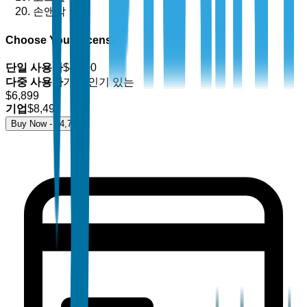
손앤박
Choose Your License
단일 사용자
$
4,700
다중 사용자
가장 인기 있는
$
6,899
기업
$
8,499
Buy Now - $
4,700