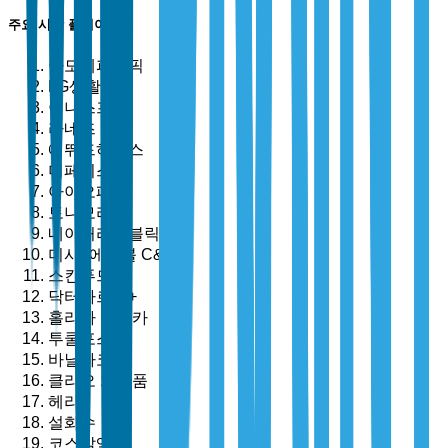
주요 시장 플레이어
아모레퍼시픽
LG생활건강
이니스프리
라네즈
에뛰드하우스
더페이스샵
아이오페
토니모리
네이처리퍼블릭
미샤 (에이블 C&C)
스킨푸드
닥터자르트+
홀리카 홀리카
투쿨포스쿨
바닐라코
클리오 화장품
헤라
설화수
코스알엑스