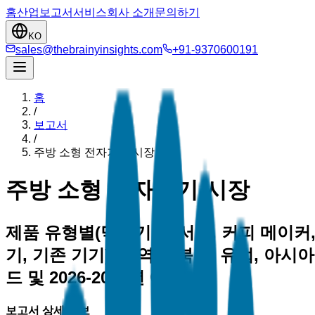
홈
산업
보고서
서비스
회사 소개
문의하기
KO
sales@thebrainyinsights.com
+91-9370600191
홈
/
보고서
/
주방 소형 전자기기 시장
주방 소형 전자기기 시장
제품 유형별(믹서기, 주서기, 커피 메이커,
기, 기존 기기), 지역별(북미, 유럽, 아시
드 및 2026-2035년 예측
보고서 상세 정보