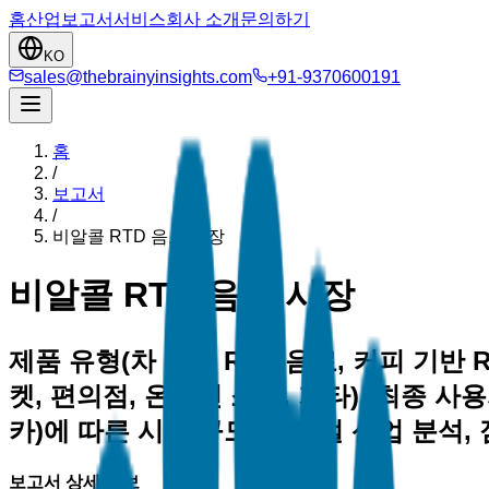
홈
산업
보고서
서비스
회사 소개
문의하기
KO
sales@thebrainyinsights.com
+91-9370600191
홈
/
보고서
/
비알콜 RTD 음료 시장
비알콜 RTD 음료 시장
제품 유형(차 기반 RTD 음료, 커피 기반 
켓, 편의점, 온라인 소매, 기타), 최종 사
카)에 따른 시장 규모, 글로벌 산업 분석, 
보고서 상세 정보