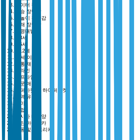
놀이터 장비
탑승 장난감
물놀이 장난감
모래 장난감
연령대별
0-3세
3-5세
5-12세
12세 이상
유통 채널별
온라인
오프라인
전문 매장
슈퍼마켓 및 하이퍼마켓
지역 유형별
북미
유럽
아시아 태평양
라틴 아메리카
중동 및 아프리카