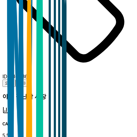
ID
TBI-83360
요약
목차
야외 장난감 시장
CAGR
5.5%