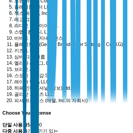
스핀 마스터 Corp.
플레이몬스터 LLC
잭스 퍼시픽, Inc.
레고 그룹
라디오 플라이어, Inc.
스텝2 컴퍼니, LLC
비비드 이매지네이션스
플레이모빌 (Geobra Brandstätter Stiftung & Co. KG)
키즈 II, Inc.
심바 디키 그룹
멜리사 & 더그, LLC
브리오 AB
스모비 장난감 SAS
레이저 USA LLC
하페 인터내셔널 (닝보) Ltd.
골리앗 게임즈 LLC
피셔 프라이스 (매텔, Inc.의 자회사)
Choose Your License
단일 사용자
$
4,700
다중 사용자
가장 인기 있는