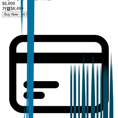
$
6,899
기업
$
8,499
Buy Now - $
4,700