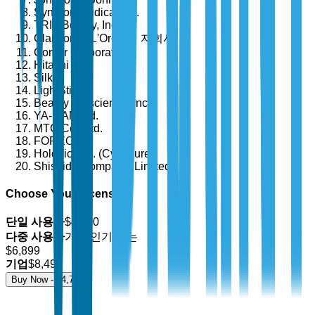
Syneron Medical Ltd.
TRIA Beauty, Inc.
Clarisonic (L'Oréal의 자회사)
Conair Corporation
Hitachi Ltd.
Silk'n
LightStim
Beauty Bioscience, Inc.
YA-MAN Ltd.
MTG Co., Ltd.
FOREO
Hologic, Inc. (Cynosure)
Shiseido Company, Limited
Choose Your License
단일 사용자
$
4,700
다중 사용자
가장 인기 있는
$
6,899
기업
$
8,499
Buy Now - $
4,700