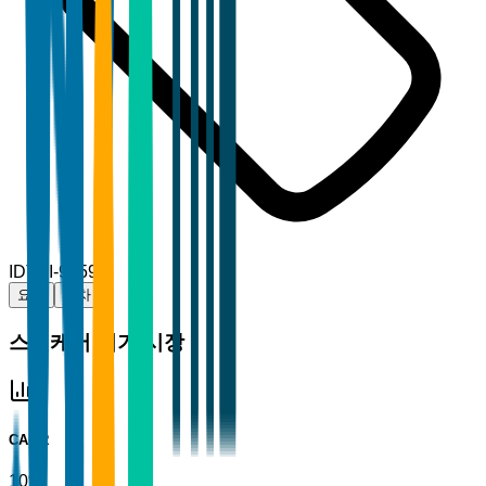
ID
TBI-91594
요약
목차
스킨케어 기기 시장
CAGR
10%