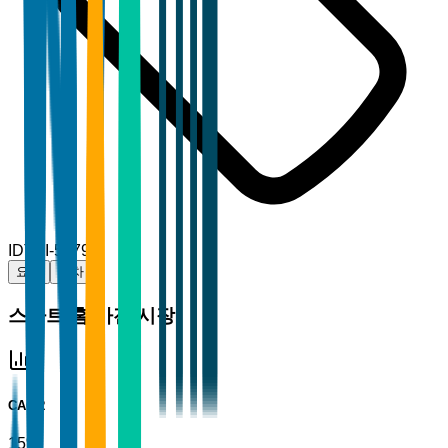
ID
TBI-58795
요약
목차
스마트 홈 가전 시장
CAGR
15%