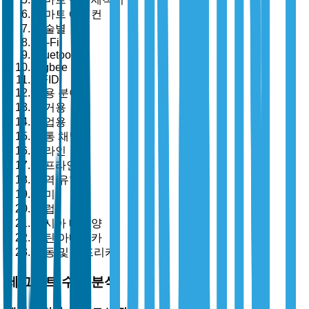
스마트 에어컨
기술별
Wi-Fi
Bluetooth
Zigbee
RFID
응용 분야별
주거용
상업용
유통 채널별
온라인
오프라인
지역 유형별
북미
유럽
아시아 태평양
라틴 아메리카
중동 및 아프리카
세그먼트 수준 분석