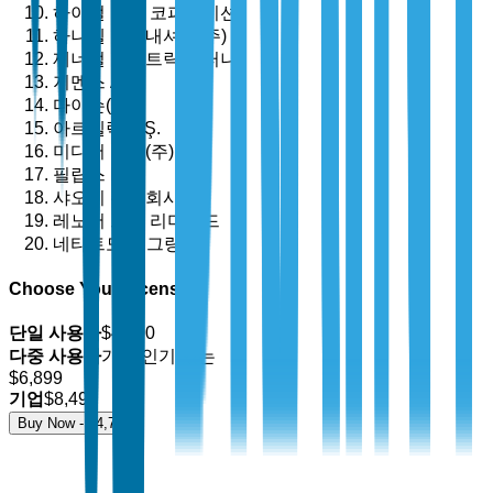
하이얼 그룹 코퍼레이션
하니웰 인터내셔널(주)
제너럴 일렉트릭 컴퍼니
지멘스 AG
다이슨(주)
아르첼릭 A.Ş.
미디어 그룹(주)
필립스 N.V.
샤오미 주식회사
레노버 그룹 리미티드
네타트모(르그랑)
Choose Your License
단일 사용자
$
4,700
다중 사용자
가장 인기 있는
$
6,899
기업
$
8,499
Buy Now - $
4,700