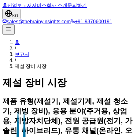
홈
산업
보고서
서비스
회사 소개
문의하기
KO
sales@thebrainyinsights.com
+91-9370600191
홈
/
보고서
/
제설 장비 시장
제설 장비 시장
제품 유형(제설기, 제설기계, 제설 청소
기, 제빙 장비), 응용 분야(주거용, 상업
용, 지방자치단체), 전원 공급원(전기, 가
솔린, 하이브리드), 유통 채널(온라인, 오