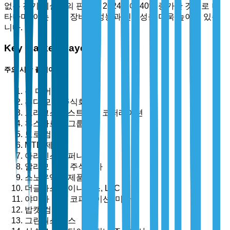
없는 전기 제설기의 판매가 2024년에 40% 증가한 것으로 나
타나며, 이는 전기 장비의 성능과 신뢰성을 더욱 높이고 있습
니다.
Key Market Players
주요 시장 플레이어
존 디어
혼다 모터 주식회사
브리그스 & 스트래튼 코퍼레이션
후스바르나 그룹
토로 컴퍼니
MTD 제품
아리엔스 컴퍼니
알라모 그룹 주식회사
스노우엑스 제품
더글라스 다이나믹스, LLC
야마하 모터 코퍼레이션, 미국
밥캣 컴퍼니
그린웍스 툴스