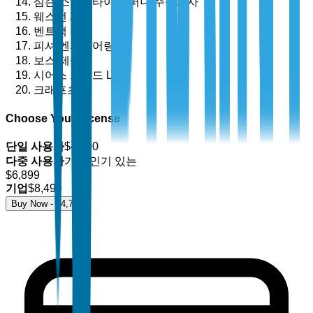
심슨 스트롱타이 컴퍼니 주식회사
웨스턴 제품
벤트랙
피셔 엔지니어링
보스 제설기
시어스 브랜드 LLC
크래프츠맨
Choose Your License
단일 사용자
$
4,700
다중 사용자
가장 인기 있는
$
6,899
기업
$
8,499
Buy Now - $
4,700