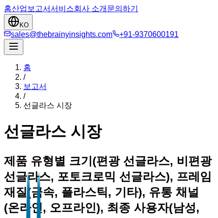
홈
산업
보고서
서비스
회사 소개
문의하기
KO
sales@thebrainyinsights.com
+91-9370600191
홈
/
보고서
/
선글라스 시장
선글라스 시장
제품 유형별 크기(편광 선글라스, 비편광
선글라스, 포토크로믹 선글라스), 프레임
재질(금속, 플라스틱, 기타), 유통 채널
(온라인, 오프라인), 최종 사용자(남성,