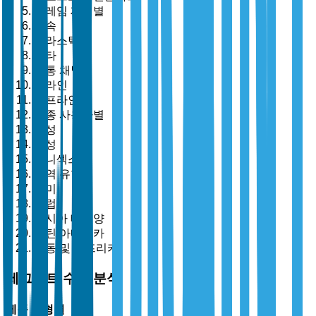
프레임 재질별
금속
플라스틱
기타
유통 채널별
온라인
오프라인
최종 사용자별
남성
여성
유니섹스
지역 유형별
북미
유럽
아시아 태평양
라틴 아메리카
중동 및 아프리카
세그먼트 수준 분석
제품 유형별