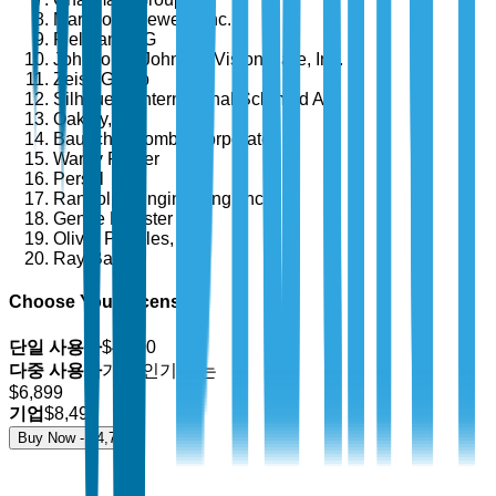
Marchon Eyewear, Inc.
Fielmann AG
Johnson & Johnson Vision Care, Inc.
Zeiss Group
Silhouette International Schmied AG
Oakley, Inc.
Bausch & Lomb Incorporated
Warby Parker
Persol
Randolph Engineering, Inc.
Gentle Monster
Oliver Peoples, Inc.
Ray-Ban
Choose Your License
단일 사용자
$
4,700
다중 사용자
가장 인기 있는
$
6,899
기업
$
8,499
Buy Now - $
4,700