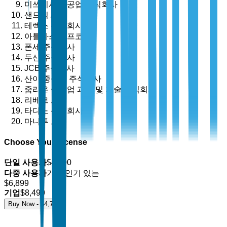
미쓰비시 중공업 주식회사
샌드빅 AB
테렉스 주식회사
아틀라스 코프코 AB
폰세 주식회사
두산 주식회사
JCB 주식회사
산이 중공업 주식회사
줌리온 중공업 과학 및 기술 주식회사
리베르 그룹
타다노 주식회사
마니투 그룹
Choose Your License
단일 사용자
$
4,700
다중 사용자
가장 인기 있는
$
6,899
기업
$
8,499
Buy Now - $
4,700