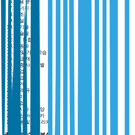
응용 분야별
에너지 생성
제조
건설
폐기물 관리
기술별
IoT 통합
자동화
AI 및 기계 학습
고급 재료
최종 사용자별
산업
상업
주거
지역 유형별
북미
유럽
아시아 태평양
라틴 아메리카
중동 및 아프리카
세그먼트 수준 분석