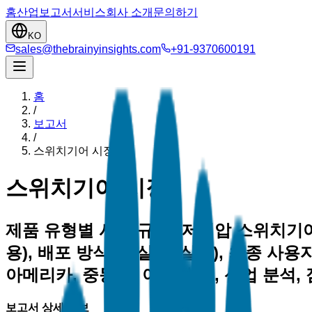
홈
산업
보고서
서비스
회사 소개
문의하기
KO
sales@thebrainyinsights.com
+91-9370600191
홈
/
보고서
/
스위치기어 시장
스위치기어 시장
제품 유형별 시장 규모 (저전압 스위치기어
용), 배포 방식별 (실내, 실외), 최종 사용
아메리카, 중동 및 아프리카), 산업 분석, 점
보고서 상세 정보