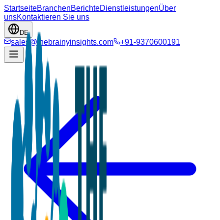
Startseite
Branchen
Berichte
Dienstleistungen
Über
uns
Kontaktieren Sie uns
DE
sales@thebrainyinsights.com
+91-9370600191