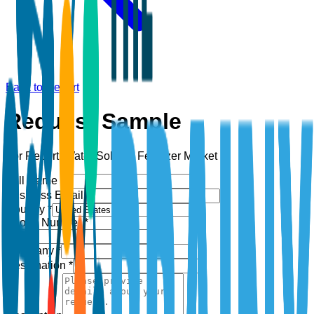
Back to Report
Request Sample
For Report:
Water Soluble Fertilizer Market
Full Name *
Business Email *
Country *
Phone Number *
+1
Company *
Designation *