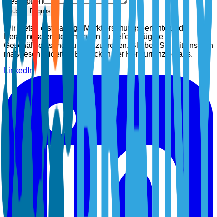
Description
Submit Request
Wir bieten erstklassige Marktforschungsberichte und
Beratungsdienste, um Ihnen zu helfen, klügere
Geschäftsentscheidungen zu treffen. Bleiben Sie mit unseren
maßgeschneiderten Einblicken der Konkurrenz voraus.
LinkedIn