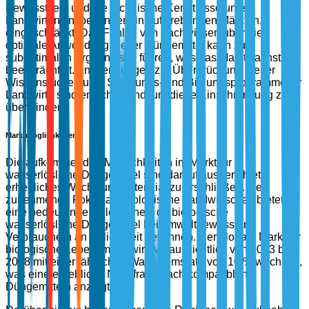
Bewusstsein und die technische Kenntnisse unter
Landwirten, insbesondere in aufstrebenden Märkten,
eingeschränkt. Das Fehlen von Fachwissen über die
optimale Anwendung dieser Düngemittel kann zu
suboptimalen Ergebnissen führen, was das Marktwachstum
beeinträchtigt. Anstrengungen zur Überbrückung dieser
Wissenslücke durch Schulungs- und Bildungsprogramme für
Landwirte sind entscheidend, um diese Einschränkung zu
überwinden.
Marktmöglichkeiten
Die aufkommenden Möglichkeiten im Markt für
wasserlösliche Düngemittel sind darauf ausgerichtet,
erhebliches Wachstumspotenzial zu erschließen. Der
zunehmende Fokus auf biologische Landwirtschaft bietet
eine bedeutende Gelegenheit, da biologische
wasserlösliche Düngemittel bei umweltbewussten
Verbrauchern an Beliebtheit gewinnen. Der globale Markt für
biologische Lebensmittel wird voraussichtlich von 2023 bis
2028 mit einer jährlichen Wachstumsrate von 10 % wachsen,
was eine erhebliche Nachfrage nach kompatiblen
Düngemitteln anzeigt.