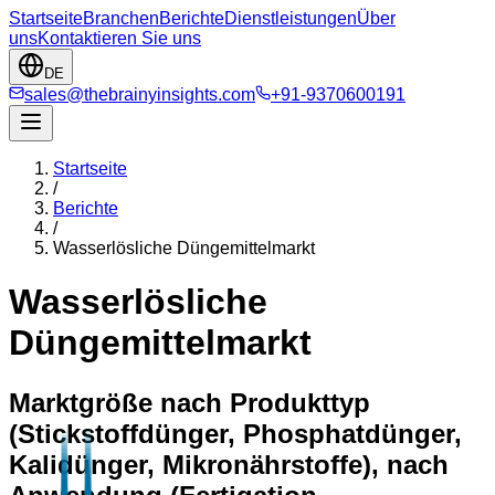
Startseite
Branchen
Berichte
Dienstleistungen
Über
uns
Kontaktieren Sie uns
DE
sales@thebrainyinsights.com
+91-9370600191
Startseite
/
Berichte
/
Wasserlösliche Düngemittelmarkt
Wasserlösliche
Düngemittelmarkt
Marktgröße nach Produkttyp
(Stickstoffdünger, Phosphatdünger,
Kalidünger, Mikronährstoffe), nach