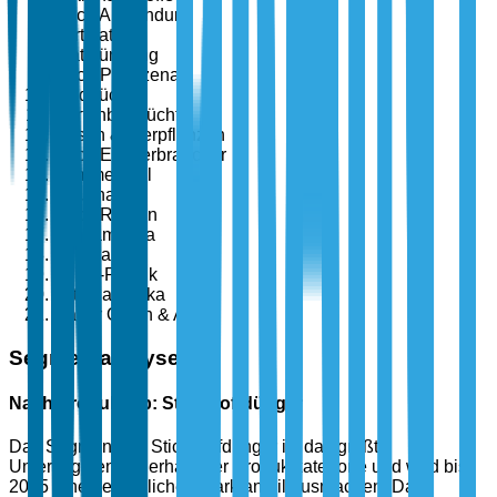
Nach Anwendung
Fertigation
Blattdüngung
Nach Pflanzenart
Feldfrüchte
Gartenbaufrüchte
Rasen & Zierpflanzen
Nach Endverbraucher
Kommerziell
Haushalt
Nach Region
Nordamerika
Europa
Asien-Pazifik
Lateinamerika
Naher Osten & Afrika
Segmentanalyse
Nach Produkttyp: Stickstoffdünger
Das Segment der Stickstoffdünger ist das größte
Untersegment innerhalb der Produktkategorie und wird bis
2025 einen erheblichen Marktanteil ausmachen. Das