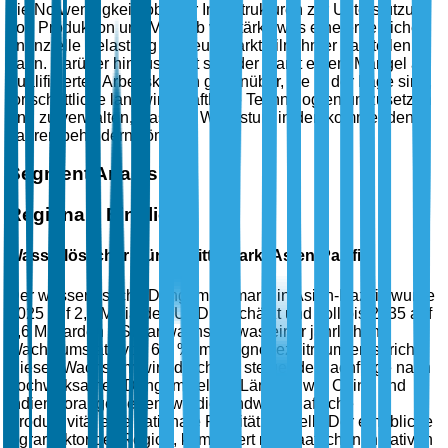
die Notwendigkeit robuster Infrastrukturen zur Unterstützung
von Produktion und Vertrieb verstärkt, was eine erhebliche
finanzielle Belastung für neue Marktteilnehmer darstellen
kann. Darüber hinaus sieht sich der Markt einem Mangel an
qualifizierten Arbeitskräften gegenüber, die in der Lage sind,
fortschrittliche landwirtschaftliche Technologien umzusetzen
und zu verwalten, was das Wachstum in den kommenden
Jahren behindern könnte.
Segment Analysis
Regionale Einblicke
Wasserlöslicher Düngemittelmarkt Asien-Pazifik
Der wasserlösliche Düngemittelmarkt in Asien-Pazifik wurde
2025 auf 2,5 Milliarden USD geschätzt und soll bis 2035 auf
4,6 Milliarden USD anwachsen, was einer jährlichen
Wachstumsrate von 6,3 % im Prognosezeitraum entspricht.
Dieses Wachstum wird durch die steigende Nachfrage nach
hochwirksamen Düngemitteln in Ländern wie China und
Indien vorangetrieben, wo die landwirtschaftliche
Produktivität eine nationale Priorität darstellt. Der erhebliche
Agrarsektor der Region, kombiniert mit staatlichen Initiativen