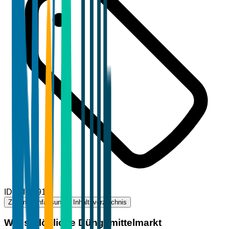
ID
TBI-94913
Zusammenfassung
Inhaltsverzeichnis
Wasserlösliche Düngemittelmarkt