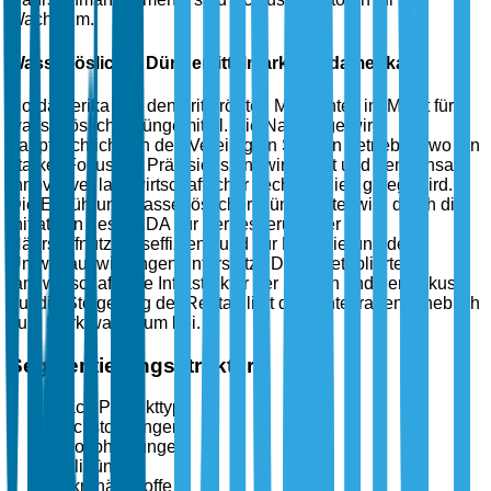
Wachstum.
Wasserlöslicher Düngemittelmarkt Nordamerika
Nordamerika hält den drittgrößten Marktanteil im Markt für
wasserlösliche Düngemittel. Die Nachfrage wird
hauptsächlich von den Vereinigten Staaten getrieben, wo ein
starker Fokus auf Präzisionslandwirtschaft und den Einsatz
innovativer landwirtschaftlicher Technologien gelegt wird.
Die Einführung wasserlöslicher Düngemittel wird durch die
Initiativen des USDA zur Verbesserung der
Nährstoffnutzungseffizienz und zur Reduzierung der
Umweltauswirkungen unterstützt. Die gut etablierte
landwirtschaftliche Infrastruktur der Region und der Fokus
auf die Steigerung der Rentabilität der Ernte tragen erheblich
zum Marktwachstum bei.
Segmentierungsstruktur
Nach Produkttyp
Stickstoffdünger
Phosphatdünger
Kalidünger
Mikronährstoffe