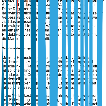
Darüber hinaus bieten ungenutzte Regionen wie Subsahara-
Afrika und Südostasien lukrative Wachstumsaussichten.
Diese Regionen verzeichnen einen Anstieg der
landwirtschaftlichen Investitionen und staatlicher Anreize zur
Verbesserung der Nahrungsmittelsicherheit. Beispielsweise
zielt das umfassende Programm zur Entwicklung der
Landwirtschaft in Afrika (CAADP) der Afrikanischen Union
auf ein jährliches Wachstum der landwirtschaftlichen
Produktivität von 6 % ab, was einen fruchtbaren Boden für
die Markterweiterung schafft.
Marktherausforderungen
Mehrere Herausforderungen könnten das zukünftige
Wachstum des Marktes für wasserlösliche Düngemittel
einschränken. Regulatorische Unsicherheiten bleiben ein
erhebliches Hindernis, da unterschiedliche internationale
Standards und Compliance-Anforderungen den Markteintritt
für Hersteller komplizieren können. Die Navigation durch
diese komplexen regulatorischen Landschaften erfordert
erhebliche Ressourcen und Fachkenntnisse.
Hohe Vorlaufkosten im Zusammenhang mit der Forschung
und Entwicklung innovativer Düngemittelformulierungen
stellen eine weitere Herausforderung dar. Dies wird durch