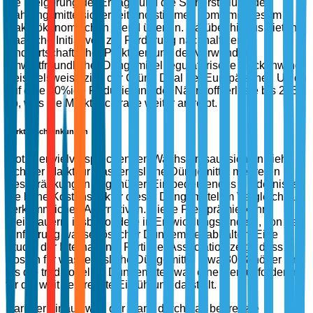
die Steigerung der Erträge und die Sicherstellung der
Nahrungsmittelsicherheit und stimmen somit mit diesem
makroökonomischen Trend überein. Darüber hinaus bieten
staatliche Initiativen zur Förderung nachhaltiger
landwirtschaftlicher Praktiken und der Verwendung
umweltfreundlicher Düngemittel regulatorische Rückenwind.
Beispielsweise zielt der Grüne Deal der Europäischen Union
auf eine 50%ige Reduzierung der Nährstoffverluste bis 2030
ab, was die Marktnachfrage weiter antreibt.
Marktbeschränkungen
Trotz der vielversprechenden Wachstumsaussichten sieht
sich der Markt für wasserlösliche Düngemittel mehreren
Beschränkungen gegenüber. Ein bedeutendes Hindernis ist
die hohe Kostenstruktur dieser Düngemittel im Vergleich zu
herkömmlichen Alternativen. Diese Preisprämie kann
Kleinbauern, insbesondere in Entwicklungsländern, von der
Einführung wasserlöslicher Düngemittel abhalten. Eine
Studie der International Fertilizer Association zeigt, dass die
Kosten für wasserlösliche Düngemittel etwa 30 % höher sind
als die traditionellen Düngemittel, was eine Herausforderung
für die weit verbreitete Einführung darstellt.
Darüber hinaus wird der Markt durch das begrenzte