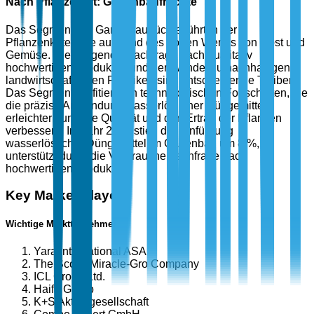
Nach Pflanzenart: Gartenbaufrüchte
Das Segment der Gartenbaufrüchte führt in der
Pflanzenkategorie aufgrund des hohen Wertes von Obst und
Gemüse. Die steigende Nachfrage nach qualitativ
hochwertigen Produkten und der Wandel zu nachhaltigen
landwirtschaftlichen Praktiken sind entscheidende Treiber.
Das Segment profitiert von technologischen Fortschritten, die
die präzise Anwendung wasserlöslicher Düngemittel
erleichtern und die Qualität und den Ertrag der Pflanzen
verbessern. Im Jahr 2024 stieg die Einführung
wasserlöslicher Düngemittel im Gartenbau um 8 %,
unterstützt durch die Verbrauchernachfrage nach
hochwertigen Produkten.
Key Market Players
Wichtige Marktteilnehmer
Yara International ASA
The Scotts Miracle-Gro Company
ICL Group Ltd.
Haifa Group
K+S Aktiengesellschaft