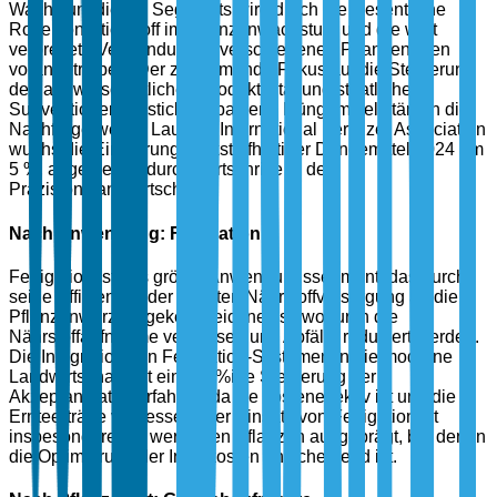
Wachstum dieses Segments wird durch die wesentliche
Rolle von Stickstoff im Pflanzenwachstum und die weit
verbreitete Verwendung in verschiedenen Pflanzenarten
vorangetrieben. Der zunehmende Fokus auf die Steigerung
der landwirtschaftlichen Produktivität und staatliche
Subventionen für stickstoffbasierte Düngemittel stärken die
Nachfrage weiter. Laut der International Fertilizer Association
wuchs die Einführung stickstoffhaltiger Düngemittel 2024 um
5 %, angetrieben durch Fortschritte in der
Präzisionslandwirtschaft.
Nach Anwendung: Fertigation
Fertigation ist das größte Anwendungssegment, das durch
seine Effizienz in der direkten Nährstoffversorgung an die
Pflanzenwurzeln gekennzeichnet ist, wodurch die
Nährstoffaufnahme verbessert und Abfälle reduziert werden.
Die Integration von Fertigation-Systemen in die moderne
Landwirtschaft hat eine 15%ige Steigerung der
Akzeptanzraten erfahren, da sie kosteneffektiv ist und die
Ernteerträge verbessert. Der Einsatz von Fertigation ist
insbesondere bei wertvollen Pflanzen ausgeprägt, bei denen
die Optimierung der Inputkosten entscheidend ist.