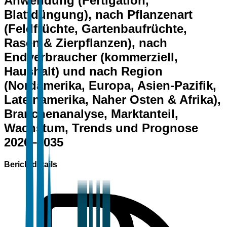
Anwendung (Fertigation,
Blattdüngung), nach Pflanzenart
(Feldfrüchte, Gartenbaufrüchte,
Rasen & Zierpflanzen), nach
Endverbraucher (kommerziell,
Haushalt) und nach Region
(Nordamerika, Europa, Asien-Pazifik,
Lateinamerika, Naher Osten & Afrika),
Branchenanalyse, Marktanteil,
Wachstum, Trends und Prognose
2026–2035
Berichtdetails