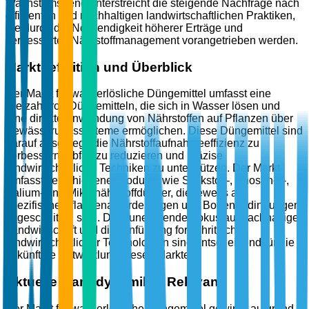
Wachstumstrend unterstreicht die steigende Nachfrage nach
effizienten und nachhaltigen landwirtschaftlichen Praktiken,
die durch die Notwendigkeit höherer Erträge und
verbessertes Nährstoffmanagement vorangetrieben werden.
Marktdefinition und Überblick
Der Markt für wasserlösliche Düngemittel umfasst eine
Vielzahl von Düngemitteln, die sich in Wasser lösen und
eine direkte Anwendung von Nährstoffen auf Pflanzen über
Bewässerungssysteme ermöglichen. Diese Düngemittel sind
darauf ausgelegt, die Nährstoffaufnahmeeffizienz zu
verbessern, Abfall zu reduzieren und präzise
landwirtschaftliche Techniken zu unterstützen. Der Markt
umfasst verschiedene Produkte wie Stickstoff-, Phosphor-,
Kalium- und Mikronährstoffdünger, die jeweils auf
spezifische Pflanzenanforderungen und Bodenbedingungen
zugeschnitten sind. Der zunehmende Fokus auf nachhaltige
Landwirtschaft und die Einführung fortschrittlicher
landwirtschaftlicher Technologien sind entscheidend für die
zukünftige Entwicklung dieses Marktes.
Aktuelle Marktdynamik & Relevanz
Der Markt für wasserlösliche Düngemittel gewinnt aufgrund