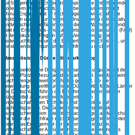
zur Steigerung der Ernteerträge, spielt eine entscheidende
Rolle beim Marktwachstum. Darüber hinaus unterstützt
Chinas Engagement für nachhaltige landwirtschaftliche
Praktiken und die zunehmenden Investitionen in innovative
landwirtschaftliche Technologien diesen Wachstumstrend.
Laut der Ernährungs- und Landwirtschaftsorganisation (FAO)
ist der Fokus der Region auf die Verbesserung der
Bodenfruchtbarkeit und der Ernteerträge entscheidend, um
die steigende Nahrungsmittelnachfrage zu decken.
Wasserlöslicher Düngemittelmarkt Europa
Der wasserlösliche Düngemittelmarkt in Europa belegt den
zweiten Platz in Bezug auf den Marktanteil. Der Markt wird
durch strenge Umweltvorschriften gestärkt, die die
Verwendung umweltfreundlicher Düngemittel fördern. Länder
wie Deutschland führen die Einführung wasserlöslicher
Düngemittel aufgrund ihrer fortschrittlichen
landwirtschaftlichen Techniken und des Fokus auf
Nachhaltigkeit an. Die Gemeinsame Agrarpolitik der
Europäischen Union unterstützt nachhaltige Landwirtschaft
und treibt die Nachfrage nach diesen Düngemitteln weiter
voran. Das Engagement der Region zur Reduzierung
landwirtschaftlicher Abflüsse und zur Verbesserung des
Nährstoffmanagements sind Schlüsselfaktoren für das