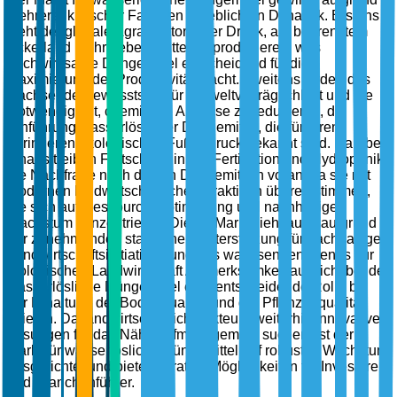
mehrerer kritischer Faktoren erheblich an Dynamik. Erstens
steht der globale Agrarsektor unter Druck, auf begrenztem
Ackerland mehr Lebensmittel zu produzieren, was
hochwirksame Düngemittel entscheidend für die
Maximierung der Produktivität macht. Zweitens fördert das
wachsende Bewusstsein für Umweltverträglichkeit und die
Notwendigkeit, chemische Abflüsse zu reduzieren, die
Einführung wasserlöslicher Düngemittel, die für ihren
geringeren ökologischen Fußabdruck bekannt sind. Darüber
hinaus treiben Fortschritte in der Fertigation und Hydroponik
die Nachfrage nach diesen Düngemitteln voran, da sie mit
modernen landwirtschaftlichen Praktiken übereinstimmen,
die sich auf Ressourcenoptimierung und nachhaltiges
Wachstum konzentrieren. Dieser Markt zieht auch aufgrund
der zunehmenden staatlichen Unterstützung für nachhaltige
Landwirtschaftsinitiativen und des wachsenden Trends zur
biologischen Landwirtschaft Aufmerksamkeit auf sich, bei der
wasserlösliche Düngemittel eine entscheidende Rolle bei
der Erhaltung der Bodenqualität und der Pflanzenqualität
spielen. Da landwirtschaftliche Akteure weiterhin innovative
Lösungen für das Nährstoffmanagement suchen, ist der
Markt für wasserlösliche Düngemittel auf robustes Wachstum
ausgerichtet und bietet lukrative Möglichkeiten für Investoren
und Branchenführer.