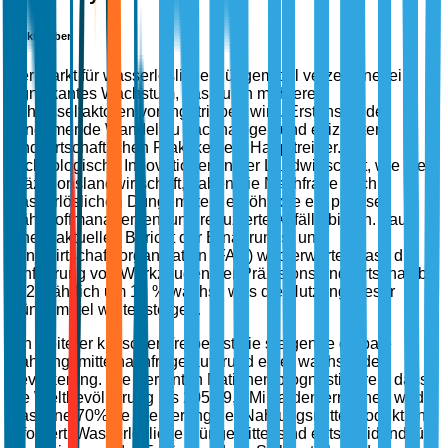
Markttreiber
Der Markt für wasserlösliche Düngemittel verzeichnet ein
signifikantes Wachstum, das durch mehrere
Schlüsselfaktoren vorangetrieben wird. Erstens ist der
zunehmende Wandel zu nachhaltigen und effizienten
landwirtschaftlichen Praktiken ein Haupttreiber.
Technologische Innovationen in der Landwirtschaft, wie die
Präzisionslandwirtschaft, haben die Nachfrage nach
wasserlöslichen Düngemitteln erhöht, die ein präzises
Nährstoffmanagement und reduzierte Abfälle bieten. Laut
einem aktuellen Bericht der Ernährungs- und
Landwirtschaftsorganisation (FAO) wird erwartet, dass die
Einführung von Werkzeugen der Präzisionslandwirtschaft bis
2025 jährlich um 12 % wächst, was die Nutzung dieser
Düngemittel weiter steigert.
Ein weiterer kritischer Treiber ist die steigende globale
Nahrungsmittelnachfrage aufgrund einer wachsenden
Bevölkerung. Die Vereinten Nationen prognostizieren, dass
die Weltbevölkerung bis 2050 9,7 Milliarden erreichen wird,
was eine 70%ige Steigerung der Nahrungsmittelproduktion
erfordert. Wasserlösliche Düngemittel sind entscheidend für