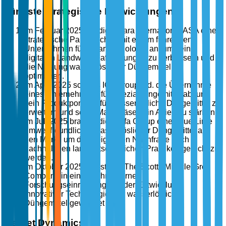
Jüngste strategische Entwicklungen
Im Februar 2025 kündigte Yara International ASA eine
strategische Partnerschaft mit einem führenden
Unternehmen für Agrartechnologie an, um seine
digitalen Landwirtschaftslösungen zu verbessern und
die Nutzung wasserlöslicher Düngemittel zu
optimieren.
Im April 2025 schloss ICL Group Ltd. die Übernahme
eines Unternehmens für Spezialdüngemittel ab, um
sein Produktportfolio für wasserlösliche Düngemittel zu
erweitern und seine Marktpräsenz in Asien zu stärken.
Im Juli 2025 brachte die Haifa Group eine neue Linie
umweltfreundlicher wasserlöslicher Düngemittel auf
den Markt, um der steigenden Nachfrage nach
nachhaltigen landwirtschaftlichen Praktiken gerecht zu
werden.
Im Oktober 2025 investierte The Scotts Miracle-Gro
Company in eine hochmoderne
Forschungseinrichtung, die der Entwicklung
innovativer Technologien für wasserlösliche
Düngemittel gewidmet ist.
Market Dynamics