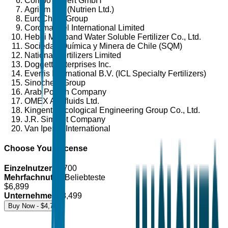
Compo Expert GmbH
Agrium Inc. (Nutrien Ltd.)
EuroChem Group
Coromandel International Limited
Hebei Monband Water Soluble Fertilizer Co., Ltd.
Sociedad Química y Minera de Chile (SQM)
National Fertilizers Limited
Doggett Enterprises Inc.
Everris International B.V. (ICL Specialty Fertilizers)
Sinochem Group
Arab Potash Company
OMEX Agrifluids Ltd.
Kingenta Ecological Engineering Group Co., Ltd.
J.R. Simplot Company
Van Iperen International
Choose Your License
Einzelnutzer
$
4,700
Mehrfachnutzer
Beliebteste
$
6,899
Unternehmen
$
8,499
Buy Now - $
4,700