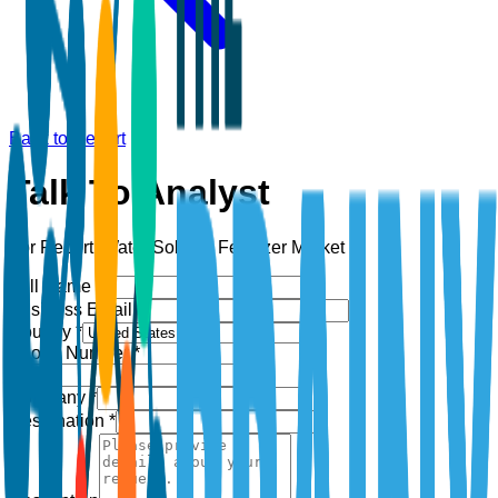
Back to Report
Talk To Analyst
For Report:
Water Soluble Fertilizer Market
Full Name *
Business Email *
Country *
Phone Number *
+1
Company *
Designation *