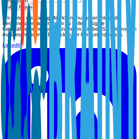
Description
Submit Request
Wir bieten erstklassige Marktforschungsberichte und
Beratungsdienste, um Ihnen zu helfen, klügere
Geschäftsentscheidungen zu treffen. Bleiben Sie mit unseren
maßgeschneiderten Einblicken der Konkurrenz voraus.
LinkedIn