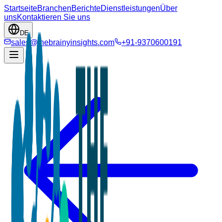
Startseite
Branchen
Berichte
Dienstleistungen
Über
uns
Kontaktieren Sie uns
DE
sales@thebrainyinsights.com
+91-9370600191