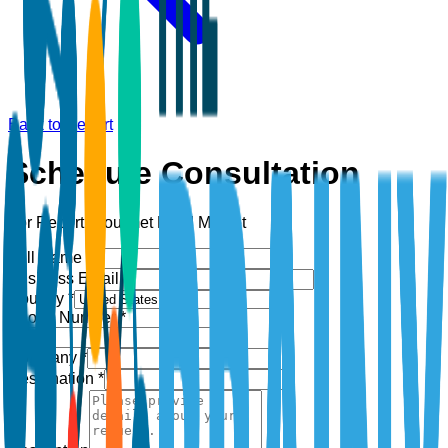
Back to Report
Schedule Consultation
For Report:
Gourmet Food Market
Full Name *
Business Email *
Country *
Phone Number *
+1
Company *
Designation *