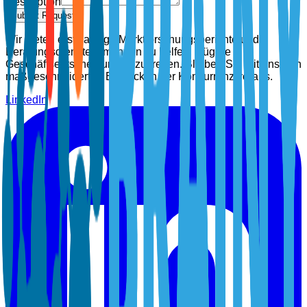
Description
Submit Request
Wir bieten erstklassige Marktforschungsberichte und
Beratungsdienste, um Ihnen zu helfen, klügere
Geschäftsentscheidungen zu treffen. Bleiben Sie mit unseren
maßgeschneiderten Einblicken der Konkurrenz voraus.
LinkedIn