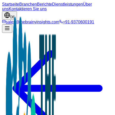
Startseite
Branchen
Berichte
Dienstleistungen
Über
uns
Kontaktieren Sie uns
DE
sales@thebrainyinsights.com
+91-9370600191