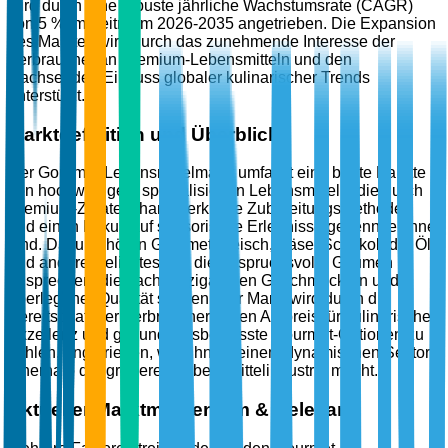
wird durch eine robuste jährliche Wachstumsrate (CAGR)
von 5 % im Zeitraum 2026-2035 angetrieben. Die Expansion
des Marktes wird durch das zunehmende Interesse der
Verbraucher an Premium-Lebensmitteln und den
wachsenden Einfluss globaler kulinarischer Trends
unterstützt.
Marktdefinition und Überblick
Der Gourmet-Lebensmittelmarkt umfasst eine breite Palette
von hochwertigen, spezialisierten Lebensmitteln, die durch
Premium-Zutaten, handwerkliche Zubereitungsmethoden
und einen Fokus auf sensorische Erlebnisse gekennzeichnet
sind. Dazu gehören Gourmet-Fleisch, Käse, Schokolade, Öle
und andere Delikatessen, die anspruchsvolle Gaumen
ansprechen, die nach einzigartigen Geschmäckern und
überlegener Qualität suchen. Der Markt wird durch die
Bereitschaft der Verbraucher, einen Aufpreis für kulinarische
Exzellenz und gesundheitsbewusste Gourmet-Optionen zu
zahlen, angetrieben, was ihn zu einem dynamischen Sektor
innerhalb der größeren Lebensmittelindustrie macht.
Aktueller Marktmomentum & Relevanz