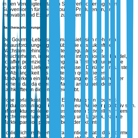
in den Vereinigten Staaten Steuererleichterungen und
Subventionen für kleine Gourmet-Produzenten, um
Innovation und Expansion zu fördern.
Marktherausforderungen
Der Gourmet-Lebensmittelmarkt sieht sich mehreren
Herausforderungen gegenüber, die das zukünftige
Wachstum behindern könnten. Regulatorische
Unsicherheiten, insbesondere im internationalen Handel,
schaffen potenzielle Störungen, da Tarifänderungen die
Dynamik der Lieferkette beeinflussen. Darüber hinaus stellt
die Abhängigkeit des Marktes von qualifizierten
Handwerkern eine Herausforderung beim Skalieren der
Betriebe dar, da es einen Mangel an ausgebildeten
Fachkräften in diesem Bereich gibt.
Hohe Vorlaufkosten für die Einrichtung von Gourmet-
Produktionsanlagen können für neue Anbieter prohibitiv sein.
Infrastrukturprobleme, insbesondere in Schwellenländern,
erschweren zudem die Verteilung und Logistik, was die
Marktexpansion potenziell behindern könnte.
Schließlich erschwert die fragmentierte Natur des Gourmet-