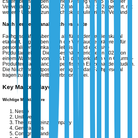
Esserlebnisse haben zu einem Anstieg von 35 % bei der
Verwendung von Gourmet-Zutaten im Jahr 2024 geführt, mit
weiterer Unterstützung durch lokale kulinarische Verbände.
Nach Vertriebskanal: Fachgeschäfte
Fachgeschäfte haben sich als führender Vertriebskanal
etabliert, angetrieben durch die Verbraucherpräferenz für
personalisierte Einkaufserlebnisse und exklusive
Produktangebote. Diese Geschäfte berichteten 2023 von
einem Wachstum von 15 % bei den Verkäufen von Gourmet-
Produkten, laut branchenspezifischen Einzelhandelsstudien.
Die Nischenmarktpositionierung und das Fachpersonal
tragen zu ihrem Wettbewerbsvorteil bei.
Key Market Players
Wichtige Marktakteure
Nestlé
Unilever
The Kraft Heinz Company
General Mills
Conagra Brands