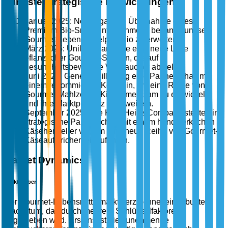
Jüngste strategische Entwicklungen
Januar 2025: Nestlé gab die Übernahme eines
Premium-Bio-Snackunternehmens bekannt, um sein
Gourmet-Lebensmittelportfolio zu erweitern.
März 2025: Unilever lancierte eine neue Linie
pflanzlicher Gourmet-Saucen, die auf
gesundheitsbewusste Verbraucher abzielt.
Juni 2025: General Mills ging eine Partnerschaft mit
einem renommierten Koch ein, um eine Reihe von
Gourmet-Mahlzeiten-Kits gemeinsam zu entwickeln
und ihre Marktpräsenz zu erweitern.
September 2025: The Kraft Heinz Company stellte eine
strategische Partnerschaft mit einem handwerklichen
Käsehersteller vor, um eine neue Reihe von Gourmet-
Käseaufstrichen einzuführen.
Market Dynamics
Markttreiber
Der Gourmet-Lebensmittelmarkt verzeichnet ein robustes
Wachstum, das durch mehrere Schlüsselfaktoren
angetrieben wird. Erstens ist die zunehmende