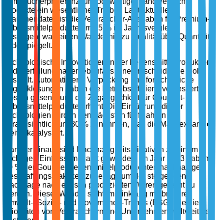
Verbraucherpräferenz für hochwertige, handwerkliche
Produkte ein wesentlicher Treiber. Laut aktuellen
Branchendaten ist die Verbraucher-Ausgaben für Premium-
Lebensmittelprodukte um 25 % im Jahresvergleich
gestiegen, was einen Wandel hin zu Qualität über Quantität
widerspiegelt.
Technologische Innovationen in der Lebensmittelproduktion
und -verteilung haben ebenfalls eine entscheidende Rolle
gespielt. Automatisierte Verpackung und fortschrittliche
Logistiklösungen haben die Betriebseffizienz verbessert,
Kosten gesenkt und die Zugänglichkeit für Gourmet-
Lebensmittelprodukte erhöht. Die Einführung dieser
Technologien wird in den nächsten fünf Jahren
voraussichtlich um 30 % zunehmen, was die Marktexpansion
weiter katalysiert.
Darüber hinaus sind Nachhaltigkeitsinitiativen zu einem
wichtigen Einfluss im Markt geworden. Im Jahr 2023 haben
60 % der Gourmet-Lebensmittelproduzenten nachhaltige
Beschaffungspraktiken zugesagt, um der steigenden
Nachfrage nach ethisch produzierten Waren gerecht zu
werden. Dieser Wandel steht im Einklang mit breiteren
Umwelt-, Sozial- und Governance-Trends (ESG), die die
Prioritäten von Verbrauchern und Unternehmen weltweit neu