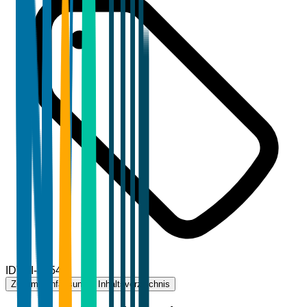
ID
TBI-89545
Zusammenfassung
Inhaltsverzeichnis