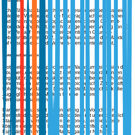
gestalten.
Schließlich hat das wachsende Gesundheitsbewusstsein
unter den Verbrauchern die Nachfrage nach biologischen
und ernährungsphysiologisch angereicherten Gourmet-
Produkten angeheizt. Berichte zeigen einen Anstieg von 40
% im Verkauf von gesundheitsorientierten Gourmet-
Lebensmitteln seit 2022, was die Ausrichtung des Marktes
auf Gesundheits- und Wellness-Trends unterstreicht.
Markteinschränkungen
Trotz seines vielversprechenden Wachstums sieht sich der
Gourmet-Lebensmittelmarkt mehreren Einschränkungen
gegenüber. Hohe Produktionskosten bleiben ein erhebliches
Hindernis, da handwerkliche und biologische Zutaten oft
hohe Preise verlangen. Dieser Kostenfaktor schränkt die
Zugänglichkeit des Marktes für eine breitere
Verbraucherbasis ein.
Darüber hinaus stellt die Einhaltung von Vorschriften
Herausforderungen dar, insbesondere mit unterschiedlichen
Standards in verschiedenen Regionen. Beispielsweise
können die strengen Lebensmittelvorschriften der
Europäischen Union den Marktzugang für Nicht-EU-