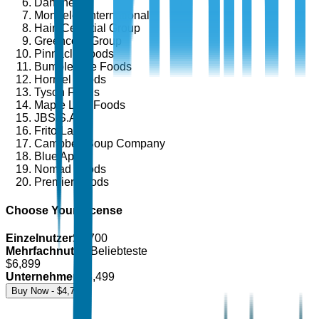
Danone
Mondelez International
Hain Celestial Group
Greencore Group
Pinnacle Foods
Bumble Bee Foods
Hormel Foods
Tyson Foods
Maple Leaf Foods
JBS S.A.
Frito-Lay
Campbell Soup Company
Blue Apron
Nomad Foods
Premier Foods
Choose Your License
Einzelnutzer
$
4,700
Mehrfachnutzer
Beliebteste
$
6,899
Unternehmen
$
8,499
Buy Now - $
4,700