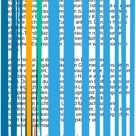
Mehrere Faktoren treiben derzeit den Gourmet-
Lebensmittelmarkt in den Vordergrund. Erstens gibt es einen
wachsenden Verbrauchertrend hin zu erlebnisorientiertem
Essen und der Erkundung internationaler Küchen, was die
Nachfrage nach Gourmet-Zutaten anheizt. Darüber hinaus
führt die zunehmende Verbreitung von Gesundheits- und
Wellness-Trends dazu, dass Verbraucher nach Gourmet-
Produkten suchen, die aufgrund ihrer natürlichen und
biologischen Eigenschaften als gesünder wahrgenommen
werden.
Darüber hinaus hat der Aufstieg von E-Commerce-
Plattformen die Zugänglichkeit von Gourmet-Lebensmitteln
erheblich verbessert, sodass Verbraucher eine Vielzahl von
Produktangeboten bequem von zu Hause aus erkunden
können. Dies wird durch den wachsenden Einfluss sozialer
Medien ergänzt, in denen Gourmet-Lebensmittelerlebnisse
häufig geteilt werden, was die Neugier und das Engagement
der Verbraucher fördert. Zusammen schaffen diese
Dynamiken ein fruchtbares Umfeld für Wachstum und
Innovation im Gourmet-Lebensmittelsektor, was ihn zu einer
attraktiven Investitionsmöglichkeit und einem strategischen
Bereich für Expansion für Führungskräfte und
Branchenakteure macht.