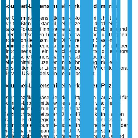
Gourmet-Lebensmittelmarkt Nordamerika
Der Gourmet-Lebensmittelmarkt Nordamerika hält den
zweitgrößten Marktanteil, gekennzeichnet durch einen
starken Fokus auf innovative kulinarische Erlebnisse und
einen wachsenden Trend zu handwerklichen und kleinen
Produktionslebensmitteln. Die Vereinigten Staaten
dominieren die Region aufgrund eines hohen verfügbaren
Einkommens und eines wachsenden Gastronomiesektors.
Strategische Partnerschaften zwischen Gourmet-
Lebensmittelproduzenten und technologiegetriebenen
Fortschritten in der Lieferkette treiben das Wachstum voran,
wie vom US-Handelsministerium berichtet.
Gourmet-Lebensmittelmarkt Asien-Pazifik
Asien-Pazifik repräsentiert den drittgrößten Marktanteil für
Gourmet-Lebensmittel, wobei eine schnell wachsende
Mittelschicht und zunehmende Urbanisierung zur
Marktnachfrage beitragen. Die vielfältigen kulinarischen
Traditionen der Region und das steigende Interesse an
internationalen Gourmet-Küchen, insbesondere in Ländern
wie China und Japan, fördern das Marktwachstum.
Regierungsinitiativen zur Förderung der Tourismus- und