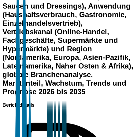
Saucen und Dressings), Anwendung
(Haushaltsverbrauch, Gastronomie,
Einzelhandelsvertrieb),
Vertriebskanal (Online-Handel,
Fachgeschäfte, Supermärkte und
Hypermärkte) und Region
(Nordamerika, Europa, Asien-Pazifik,
Lateinamerika, Naher Osten & Afrika),
globale Branchenanalyse,
Marktanteil, Wachstum, Trends und
Prognose 2026 bis 2035
Berichtdetails