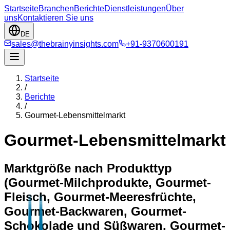
Startseite
Branchen
Berichte
Dienstleistungen
Über
uns
Kontaktieren Sie uns
DE
sales@thebrainyinsights.com
+91-9370600191
Startseite
/
Berichte
/
Gourmet-Lebensmittelmarkt
Gourmet-Lebensmittelmarkt
Marktgröße nach Produkttyp
(Gourmet-Milchprodukte, Gourmet-
Fleisch, Gourmet-Meeresfrüchte,
Gourmet-Backwaren, Gourmet-
Schokolade und Süßwaren, Gourmet-