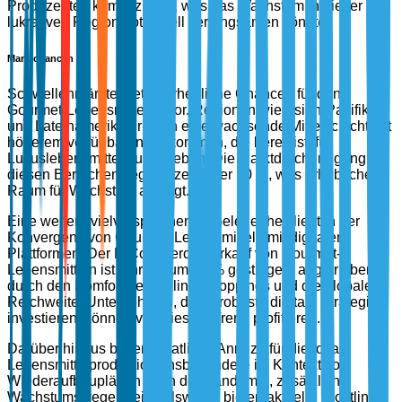
Produzenten komplizieren, was das Wachstum in dieser
lukrativen Region potenziell verlangsamen könnte.
Marktchancen
Schwellenmärkte bieten erhebliche Chancen für den
Gourmet-Lebensmittelsektor. Regionen wie Asien-Pazifik
und Lateinamerika erleben eine wachsende Mittelschicht mit
höherem verfügbaren Einkommen, die bereit ist, für
Luxuslebensmittel auszugeben. Die Marktdurchdringung in
diesen Bereichen liegt derzeit unter 10 %, was erheblichen
Raum für Wachstum anzeigt.
Eine weitere vielversprechende Gelegenheit liegt in der
Konvergenz von Gourmet-Lebensmitteln mit digitalen
Plattformen. Der E-Commerce-Verkauf von Gourmet-
Lebensmitteln ist jährlich um 35 % gestiegen, angetrieben
durch den Komfort des Online-Shoppings und die globale
Reichweite. Unternehmen, die in robuste digitale Strategien
investieren, können von diesem Trend profitieren.
Darüber hinaus bieten staatliche Anreize für die lokale
Lebensmittelproduktion, insbesondere im Kontext von
Wiederaufbauplänen nach der Pandemie, zusätzliche
Wachstumswege. Beispielsweise bieten aktuelle Richtlinien