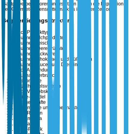
Gastgewerbesektoren unterstützen zudem die Expansion
des Gourmet-Lebensmittelmarktes in dieser Region.
Segmentierungsstruktur
Nach Produkttyp
Gourmet-Milchprodukte
Gourmet-Fleisch
Gourmet-Meeresfrüchte
Gourmet-Backwaren
Gourmet-Schokolade und Süßwaren
Gourmet-Saucen und Dressings
Nach Anwendung
Haushaltsverbrauch
Gastronomie
Einzelhandelsvertrieb
Nach Vertriebskanal
Online-Handel
Fachgeschäfte
Supermärkte und Hypermärkte
Nach Region
Nordamerika
Europa
Asien-Pazifik