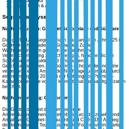
Lateinamerika
Naher Osten & Afrika
Segmentanalyse
Nach Produkttyp: Gourmet-Schokolade und Süßwaren
Das größte Untersegment nach Marktanteil im Jahr 2025 ist
Gourmet-Schokolade und Süßwaren. Zu den
Wachstumstreibern gehören die zunehmende
Verbraucherneigung zu hochwertigen, handwerklichen
Schokoladenprodukten und innovativen
Geschmacksprofilen. Die Gourmet-Schokoladenindustrie
verzeichnet einen Anstieg der Nachfrage, unterstützt durch
einen Anstieg von 20 % bei der Nutzung von Premium-
Kakaobohnen, wie von der International Cocoa Organization
berichtet.
Nach Anwendung: Gastronomie
Die Gastronomie ist das dominierende
Anwendungssegment, angetrieben durch die zunehmende
Anzahl von Gourmet-Restaurants und Cafés. Der Anstieg
des kulinarischen Tourismus und der Fokus auf einzigartige