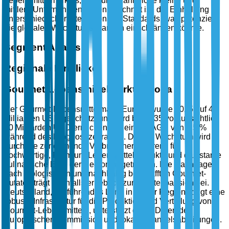
Lebensmittelmarktes, die durch zahlreiche kleine und
mittlere Unternehmen gekennzeichnet ist, die Einhaltung
unterschiedlicher internationaler Standards, was potenziell
die globalen Wachstumschancen einschränken könnte.
Segment Analysis
Regionale Einblicke
Gourmet-Lebensmittelmarkt Europa
Der Gourmet-Lebensmittelmarkt Europa wurde 2025 auf 45
Milliarden USD geschätzt und wird bis 2035 voraussichtlich
70 Milliarden USD erreichen, mit einer CAGR von 4,5 %
während des Prognosezeitraums. Dieses Wachstum wird
durch die zunehmende Verbraucherpräferenz für
hochwertige, Premium-Lebensmittelprodukte und das starke
kulinarische Erbe der Region angetrieben. Die Nachfrage
nach biologischen und nachhaltig beschafften Gourmet-
Zutaten trägt ebenfalls erheblich zur Marktexpansion bei.
Deutschland, als führendes Land in dieser Region, zeigt eine
robuste Infrastruktur für die Produktion und Verteilung von
Gourmet-Lebensmitteln, unterstützt durch Daten der
Europäischen Kommission und lokaler Handelsabteilungen.