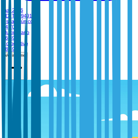
mar 2026
•
ID:
TBI-94913
Usuario único
$
4,700
Multiusuario
$
6,899
Corporativo
$
8,499
Ver informe