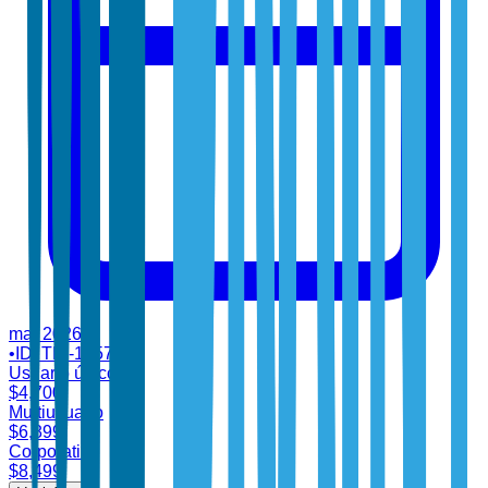
mar 2026
•
ID:
TBI-18571
Usuario único
$
4,700
Multiusuario
$
6,899
Corporativo
$
8,499