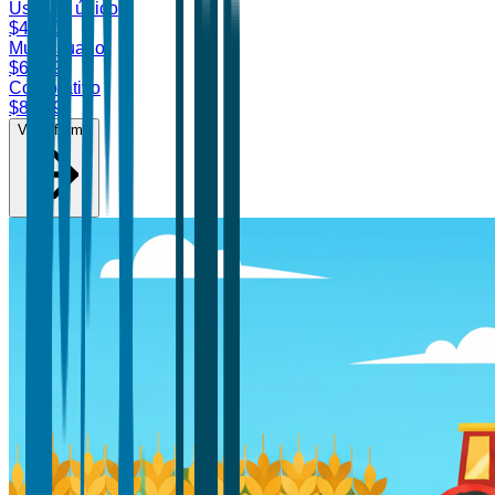
Usuario único
$
4,700
Multiusuario
$
6,899
Corporativo
$
8,499
Ver informe