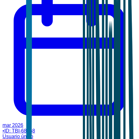
mar 2026
•
ID:
TBI-68468
Usuario único