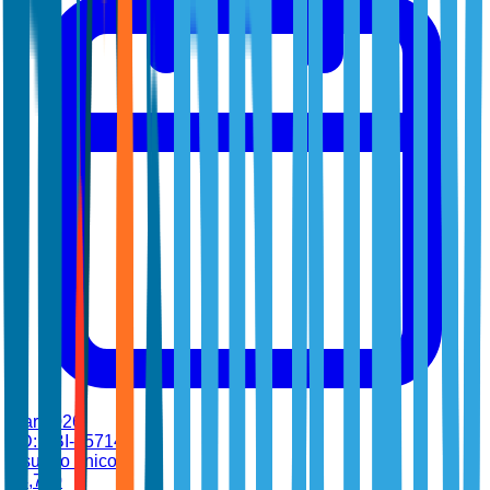
mar 2026
•
ID:
TBI-45714
Usuario único
$
4,700