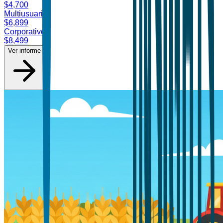
$
4,700
Multiusuario
$
6,899
Corporativo
$
8,499
Ver informe