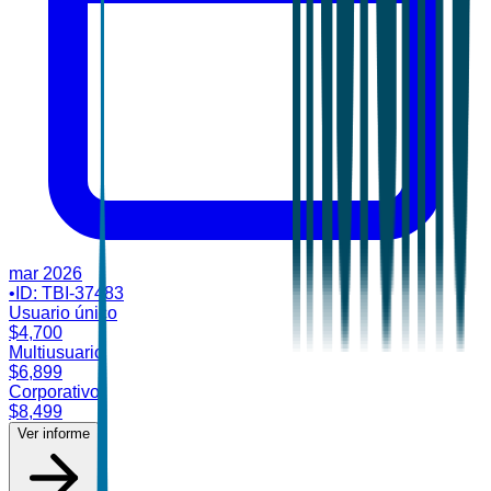
mar 2026
•
ID:
TBI-37483
Usuario único
$
4,700
Multiusuario
$
6,899
Corporativo
$
8,499
Ver informe