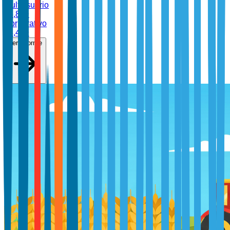
Multiusuario
$
6,899
Corporativo
$
8,499
Ver informe