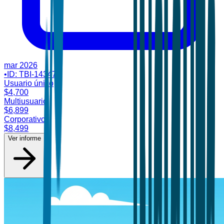
mar 2026
•
ID:
TBI-14347
Usuario único
$
4,700
Multiusuario
$
6,899
Corporativo
$
8,499
Ver informe