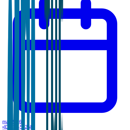
mar 2026
•
ID:
TBI-58258