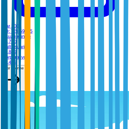
mar 2026
•
ID:
TBI-59955
Usuario único
$
4,700
Multiusuario
$
6,899
Corporativo
$
8,499
Ver informe