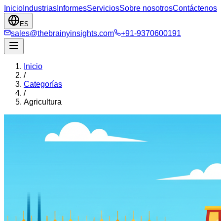
Inicio
Industrias
Informes
Servicios
Sobre nosotros
Contáctenos
ES
sales@thebrainyinsights.com
+91-9370600191
Inicio
/
Categorías
/
Agricultura