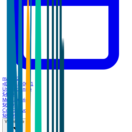
mar 2026
•
ID:
TBI-90041
Usuario único
$
4,700
Multiusuario
$
6,899
Corporativo
$
8,499
Ver informe