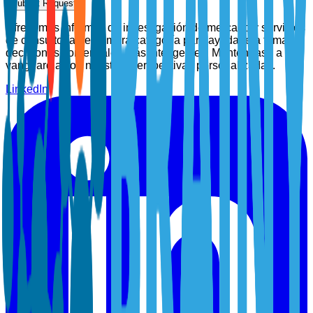
Submit Request
Ofrecemos informes de investigación de mercado y servicios
de consultoría de primera categoría para ayudarle a tomar
decisiones comerciales más inteligentes. Manténgase a la
vanguardia con nuestras perspectivas personalizadas.
LinkedIn