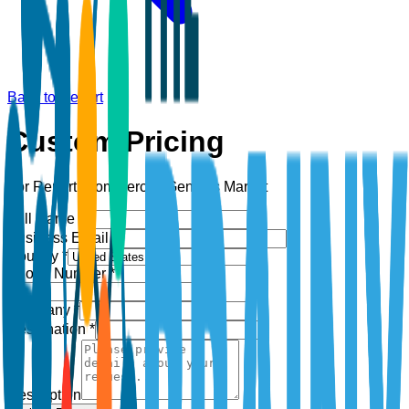
Back to Report
Custom Pricing
For Report:
Commercial Gensets Market
Full Name *
Business Email *
Country *
Phone Number *
+1
Company *
Designation *
Description