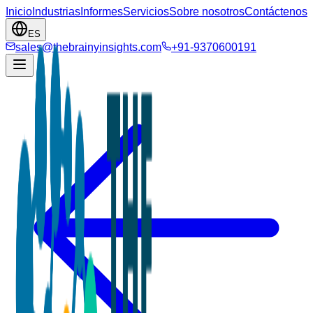
Inicio
Industrias
Informes
Servicios
Sobre nosotros
Contáctenos
ES
sales@thebrainyinsights.com
+91-9370600191