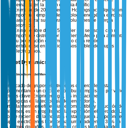
demanda en la región de Asia-Pacífico.
En marzo de 2025, Generac Holdings Inc. adquirió una
importante empresa de tecnología energética europea
para mejorar su cartera de soluciones de energía
renovable.
En noviembre de 2025, Kohler Co. se asoció con un
importante distribuidor de Oriente Medio para aumentar
su penetración en el mercado de la región,
centrándose en soluciones sostenibles de grupos
electrógenos.
Market Dynamics
Factores Impulsores del Mercado
El mercado de grupos electrógenos comerciales está
experimentando un crecimiento robusto impulsado por varios
factores clave. En primer lugar, las innovaciones
tecnológicas en la tecnología de generadores,
particularmente en eficiencia de combustible y reducción de
emisiones, están propulsando la expansión del mercado. Un
informe reciente de la industria destaca que la adopción de
grupos electrógenos híbridos ha aumentado en un 35% en
los últimos dos años, alineándose con las tendencias de