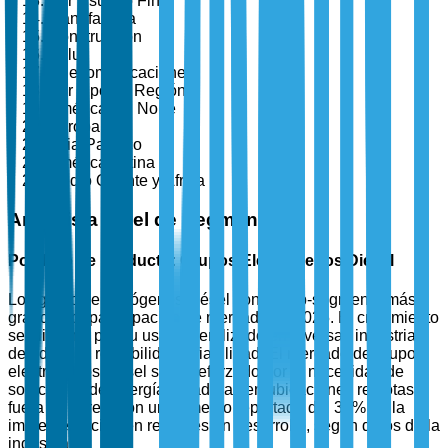
Por Usuario Final
Manufactura
Construcción
Salud
Telecomunicaciones
Por Tipo de Región
América del Norte
Europa
Asia-Pacífico
América Latina
Medio Oriente y África
Análisis a Nivel de Segmento
Por Tipo de Producto: Grupos Electrógenos Diésel
Los grupos electrógenos diésel son el sub-segmento más
grande por participación de mercado en 2025. El crecimiento
se alimenta por su uso generalizado en diversas industrias
debido a su rentabilidad y fiabilidad. El mercado de grupos
electrógenos diésel se ve reforzado por la necesidad de
soluciones de energía duraderas en ubicaciones remotas y
fuera de la red, con un aumento reportado del 38% en la
implementación en regiones en desarrollo, según datos de la
industria.