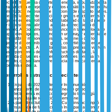
creciente frecuencia de cortes de energía, impulsada por la
infraestructura envejecida y eventos climáticos extremos, ha
aumentado la necesidad de soluciones de respaldo fiables.
Además, la creciente adopción de grupos electrógenos en
regiones en desarrollo, donde la fiabilidad de la red puede
ser inconsistente, alimenta aún más el crecimiento del
mercado. Adicionalmente, los avances en la tecnología de
grupos electrógenos, que incluyen una mayor eficiencia de
combustible y menores emisiones, se alinean con los
objetivos de sostenibilidad global, convirtiéndolos en una
inversión atractiva. A medida que las empresas se vuelven
más dependientes de las infraestructuras digitales, la
demanda de fuentes de energía confiables continúa en
aumento, consolidando la relevancia del mercado en la
economía moderna.
Desarrollos estratégicos recientes
En junio de 2025, Caterpillar Inc. anunció el
lanzamiento de una nueva línea de grupos
electrógenos ecológicos, integrando tecnologías
avanzadas de reducción de emisiones.
A partir de octubre de 2025, Cummins Inc. amplió su
instalación de fabricación en India para aumentar la
capacidad de producción y satisfacer la creciente