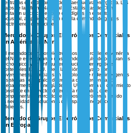
centradas en el desarrollo de infraestructura energética. Los
datos de la Oficina Nacional de Estadísticas de China
destacan un crecimiento de dos dígitos en el sector
industrial, amplificando aún más la demanda de grupos
electrógenos comerciales.
Mercado de Grupos Electrógenos Comerciales
en América del Norte
El mercado de grupos electrógenos comerciales en América
del Norte es el segundo más grande, impulsado por avances
tecnológicos y un enfoque en soluciones energéticas
sostenibles. EE. UU. lidera la región, apoyado por
inversiones sustanciales en tecnología de redes inteligentes
y sistemas de respaldo de energía de emergencia. El
Departamento de Energía de EE. UU. informa un crecimiento
constante en proyectos de energía renovable, que
complementa el mercado de grupos electrógenos debido a
la necesidad de soluciones de respaldo energético
eficientes.
Mercado de Grupos Electrógenos Comerciales
en Europa