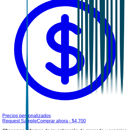
Precios personalizados
Request Sample
Comprar ahora
- $
4,700