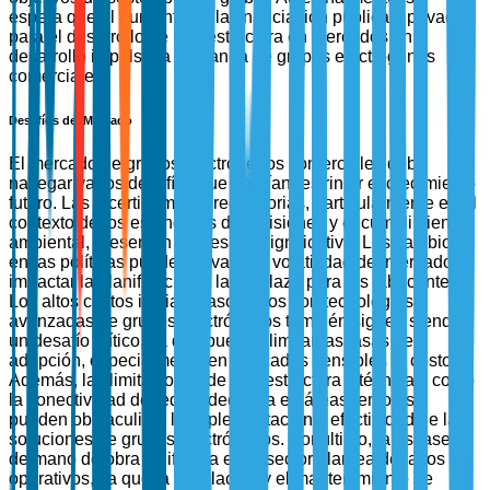
espera que el aumento de la financiación pública y privada
para el desarrollo de infraestructura en mercados en
desarrollo impulse la demanda de grupos electrógenos
comerciales.
Desafíos del Mercado
El mercado de grupos electrógenos comerciales debe
navegar varios desafíos que podrían restringir el crecimiento
futuro. Las incertidumbres regulatorias, particularmente en el
contexto de los estándares de emisiones y el cumplimiento
ambiental, presentan un desafío significativo. Los cambios
en las políticas pueden llevar a la volatilidad del mercado e
impactar la planificación a largo plazo para los fabricantes.
Los altos costos iniciales asociados con tecnologías
avanzadas de grupos electrógenos también siguen siendo
un desafío crítico, ya que pueden limitar las tasas de
adopción, especialmente en mercados sensibles al costo.
Además, las limitaciones de infraestructura y técnicas, como
la conectividad de red inadecuada en áreas remotas,
pueden obstaculizar la implementación y efectividad de las
soluciones de grupos electrógenos. Por último, la escasez
de mano de obra calificada en el sector plantea desafíos
operativos, ya que la instalación y el mantenimiento de