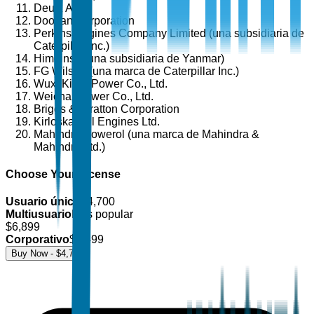
Deutz AG
Doosan Corporation
Perkins Engines Company Limited (una subsidiaria de
Caterpillar Inc.)
Himoinsa (una subsidiaria de Yanmar)
FG Wilson (una marca de Caterpillar Inc.)
Wuxi Kipor Power Co., Ltd.
Weichai Power Co., Ltd.
Briggs & Stratton Corporation
Kirloskar Oil Engines Ltd.
Mahindra Powerol (una marca de Mahindra &
Mahindra Ltd.)
Choose Your License
Usuario único
$
4,700
Multiusuario
Más popular
$
6,899
Corporativo
$
8,499
Buy Now - $
4,700