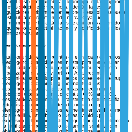
citan el costo como un obstáculo principal en la adopción de
nuevas soluciones energéticas. Además, las estrictas
regulaciones ambientales en regiones desarrolladas pueden
obstaculizar el crecimiento del mercado, ya que el
cumplimiento de los estándares de emisiones a menudo
requiere costosas actualizaciones y modificaciones a los
sistemas existentes.
Oportunidades del Mercado
Las oportunidades emergentes en el mercado de grupos
electrógenos comerciales están listas para desbloquear un
potencial de crecimiento significativo. El aumento de la
urbanización en África y partes de Asia presenta una
oportunidad sustancial para que los proveedores de grupos
electrógenos accedan a regiones no atendidas y
desatendidas. Las Naciones Unidas proyectan que la
población urbana de África crecerá un 60% para 2030,
destacando la demanda de infraestructura energética fiable.
Además, la convergencia de la tecnología de grupos
electrógenos con soluciones de energía renovable, como
solar y eólica, está abriendo nuevas avenidas para la
expansión del mercado. Este enfoque híbrido no solo mejora
la fiabilidad energética, sino que también se alinea con los
objetivos de sostenibilidad global. Adicionalmente, se