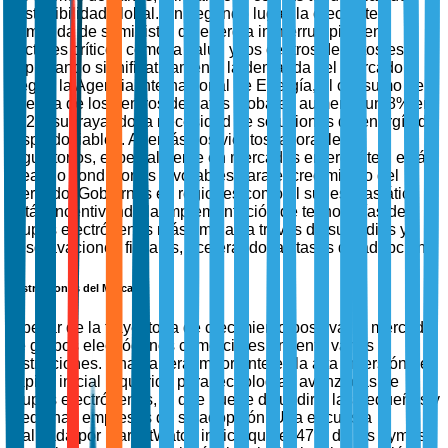
sostenibilidad global. En segundo lugar, la creciente
demanda de suministro de energía ininterrumpido en
sectores críticos como la salud y los centros de datos está
impulsando significativamente la demanda del mercado.
Según la Agencia Internacional de Energía, el consumo de
energía de los centros de datos globales aumentó un 8% en
2022, subrayando la necesidad de soluciones de energía de
respaldo fiables. Además, los vientos favorables
regulatorios, especialmente en mercados emergentes, están
creando condiciones favorables para el crecimiento del
mercado. Gobiernos en regiones como el sudeste asiático
están incentivando la implementación de tecnologías de
grupos electrógenos más limpias a través de subsidios y
desgravaciones fiscales, acelerando las tasas de adopción.
Restricciones del Mercado
A pesar de la trayectoria de crecimiento positiva, el mercado
de grupos electrógenos comerciales enfrenta varias
restricciones. Una barrera importante es la alta inversión de
capital inicial requerida para tecnologías avanzadas de
grupos electrógenos, lo que puede disuadir a las pequeñas y
medianas empresas de su adopción. Una encuesta
realizada por MarketWatch indica que el 47% de las pymes