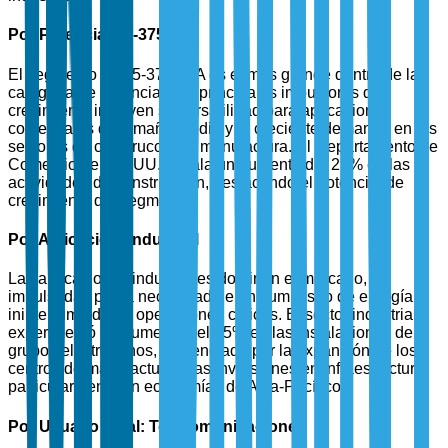
Por Potencia: 75-375 kVA
El segmento de 75-375 kVA es el más grande dentro de la
categoría de potencia. Los principales impulsores del
crecimiento incluyen su versatilidad para aplicaciones
comerciales de tamaño medio y la creciente demanda en los
sectores de construcción y manufactura. El Departamento de
Comercio de EE. UU. señala un aumento del 27% en las
actividades de construcción, destacando el potencial de
crecimiento del segmento.
Por Aplicación: Industrial
Las aplicaciones industriales dominan el mercado,
impulsadas por la necesidad de un suministro de energía
ininterrumpido en operaciones críticas. El sector industrial
experimentó un aumento del 45% en las instalaciones de
grupos electrógenos, influenciado por la expansión de los
centros de manufactura y las inversiones en infraestructura,
particularmente en economías de Asia-Pacífico.
Por Usuario Final: Telecomunicaciones