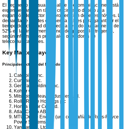
El segmento de usuario final de telecomunicaciones está
experimentando un rápido crecimiento debido a la
expansión del sector y la proliferación de redes móviles. La
demanda de fuentes de energía fiables para garantizar el
tiempo de actividad de la red ha llevado a un aumento del
52% en las implementaciones de grupos electrógenos,
según informan los principales operadores de
telecomunicaciones.
Key Market Players
Principales Actores del Mercado
Caterpillar Inc.
Cummins Inc.
Generac Holdings Inc.
Kohler Co.
Mitsubishi Heavy Industries, Ltd.
Rolls-Royce Holdings plc
Honda Motor Co., Ltd.
Atlas Copco AB
MTU Onsite Energy (una compañía de Rolls-Royce
Power Systems)
Yanmar Co., Ltd.