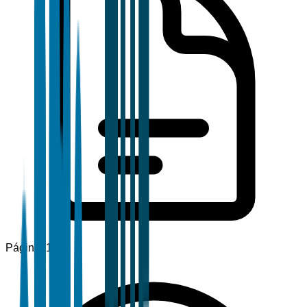
Páginas
120+