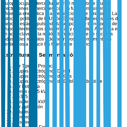
Europa ocupa el tercer lugar en el mercado de grupos
electrógenos comerciales, con un fuerte énfasis en la
eficiencia energética y las regulaciones de emisiones. Las
estrictas políticas de la Unión Europea sobre emisiones de
carbono están impulsando la adopción de tecnologías de
grupos electrógenos más limpias y eficientes. Alemania es
un actor clave en la región, beneficiándose de sectores
industriales robustos y de incentivos gubernamentales
destinados a reducir las huellas de carbono.
Estructura de Segmentación
Por Tipo de Producto
Grupos Electrógenos Diésel
Grupos Electrógenos de Gas
Grupos Electrógenos de Doble Combustible
Por Potencia
Menos de 75 kVA
75-375 kVA
Más de 375 kVA
Por Aplicación
Industrial
Comercial
Residencial