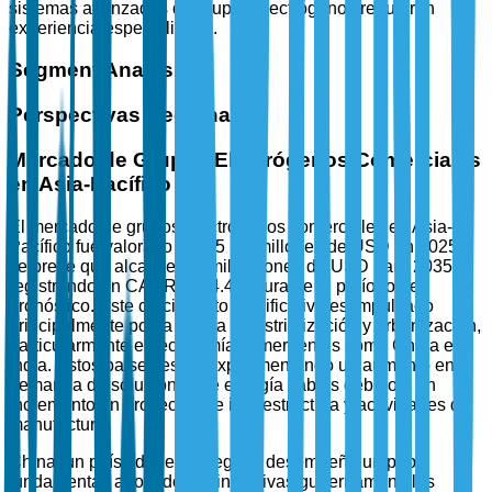
sistemas avanzados de grupos electrógenos requieren
experiencia especializada.
Segment Analysis
Perspectivas Regionales
Mercado de Grupos Electrógenos Comerciales
en Asia-Pacífico
El mercado de grupos electrógenos comerciales en Asia-
Pacífico fue valorado en 4.5 mil millones de USD en 2025 y
se prevé que alcance 6.9 mil millones de USD para 2035,
registrando un CAGR del 4.4% durante el período de
pronóstico. Este crecimiento significativo es impulsado
principalmente por la rápida industrialización y urbanización,
particularmente en economías emergentes como China e
India. Estos países están experimentando un aumento en la
demanda de soluciones de energía fiables debido a un
incremento en proyectos de infraestructura y actividades de
manufactura.
China, un país líder en la región, desempeña un papel
fundamental, apoyado por iniciativas gubernamentales