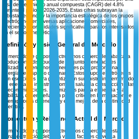
tasa de crecimiento anual compuesta (CAGR) del 4.8%
durante el período 2026-2035. Estas cifras subrayan la
robusta demanda y la importancia estratégica de los grupos
electrógenos en diversas aplicaciones comerciales,
ofreciendo oportunidades significativas para los interesados
en el sector energético.
Definición y Visión General del Mercado
El mercado de grupos electrógenos comerciales abarca la
producción y distribución de conjuntos generadores
utilizados en entornos comerciales para proporcionar
energía de respaldo o primaria. Estos grupos electrógenos
son esenciales para garantizar un suministro ininterrumpido
de energía en industrias como la salud, la construcción y las
telecomunicaciones. Optimizados para la eficiencia y la
fiabilidad, desempeñan un papel crítico en la mitigación de
interrupciones de energía y en la mejora de la continuidad
operativa.
Momentum y Relevancia Actual del Mercado
El mercado de grupos electrógenos comerciales está
ganando tracción debido a varios factores clave. La