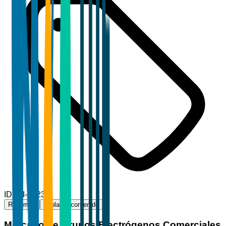
ID
TBI-81236
Resumen
Tabla de contenido
Mercado de Grupos Electrógenos Comerciales