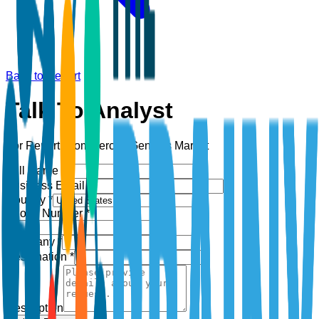
Back to Report
Talk To Analyst
For Report:
Commercial Gensets Market
Full Name *
Business Email *
Country *
Phone Number *
+1
Company *
Designation *
Description