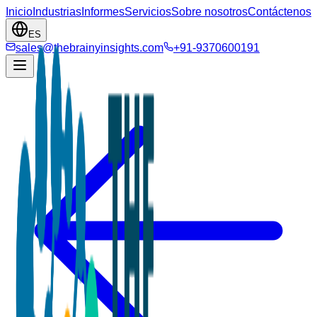
Inicio
Industrias
Informes
Servicios
Sobre nosotros
Contáctenos
ES
sales@thebrainyinsights.com
+91-9370600191