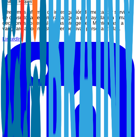
Submit Request
Ofrecemos informes de investigación de mercado y servicios
de consultoría de primera categoría para ayudarle a tomar
decisiones comerciales más inteligentes. Manténgase a la
vanguardia con nuestras perspectivas personalizadas.
LinkedIn