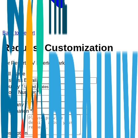
Back to Report
Request Customization
For Report:
PV Inverter Market
Full Name *
Business Email *
Country *
Phone Number *
+1
Company *
Designation *
Description