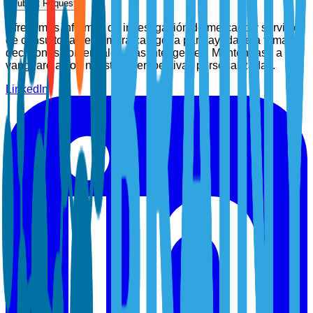
Submit Request
Ofrecemos informes de investigación de mercado y servicios
de consultoría de primera categoría para ayudarle a tomar
decisiones comerciales más inteligentes. Manténgase a la
vanguardia con nuestras perspectivas personalizadas.
LinkedIn