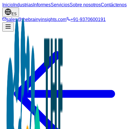
Inicio
Industrias
Informes
Servicios
Sobre nosotros
Contáctenos
ES
sales@thebrainyinsights.com
+91-9370600191