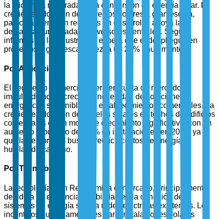
la eficiencia mejorada en la conversión de energía solar. La
creciente adopción de proyectos solares a gran escala,
particularmente en regiones en desarrollo, apoya la
demanda aumentada de inversores centrales. Según
informes de la industria, se espera que el despliegue en
proyectos a gran escala crezca un 20% anualmente.
Por Aplicación
El segmento Comercial lidera en cuota de mercado,
impulsado por la creciente necesidad de soluciones
energéticas sostenibles en establecimientos comerciales. La
creciente adopción de paneles solares en techos de edificios
comerciales es un motor de crecimiento significativo, con un
aumento reportado del 35% en instalaciones en 2024, ya
que las empresas buscan reducir costos de energía y
huellas de carbono.
Por Tecnología
La tecnología Con Red domina el mercado, principalmente
debido a su eficiencia y fiabilidad en la conexión de
sistemas de energía solar a redes eléctricas existentes. Los
incentivos gubernamentales para instalaciones solares