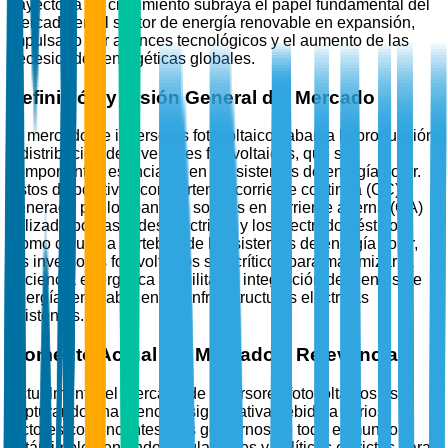
trayectoria de crecimiento subraya el papel fundamental del
mercado en el sector de energía renovable en expansión,
impulsado por avances tecnológicos y el aumento de las
necesidades energéticas globales.
Definición y Visión General del Mercado
El mercado de inversores fotovoltaicos abarca la producción
y distribución de inversores fotovoltaicos, que son
componentes esenciales en los sistemas de energía solar.
Estos dispositivos convierten la corriente continua (CC)
generada por los paneles solares en corriente alterna (CA)
utilizada por las redes eléctricas y los electrodomésticos.
Como columna vertebral de los sistemas de energía solar,
los inversores fotovoltaicos son críticos para maximizar la
eficiencia energética y facilitar la integración de fuentes de
energía renovable en las infraestructuras eléctricas
existentes.
Momento Actual del Mercado y Relevancia
Actualmente, el mercado de inversores fotovoltaicos está
capturando una atención significativa debido a varios
factores convincentes. Los gobiernos de todo el mundo
están implementando regulaciones y políticas estrictas para