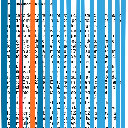
Factores Impulsores del Mercado
El mercado de inversores fotovoltaicos está experimentando
un crecimiento robusto impulsado por varios factores clave.
En primer lugar, las innovaciones tecnológicas en la
eficiencia y diseño de inversores han reducido
significativamente los costos y mejorado el rendimiento. Por
ejemplo, la introducción de componentes de carburo de
silicio (SiC) de alta eficiencia ha mejorado la salida del
inversor en aproximadamente un 25%, resultando en una
reducción de la pérdida de energía y una mejor eficiencia
operativa. En segundo lugar, los vientos regulatorios,
particularmente en regiones como la Unión Europea, donde
las políticas de energía renovable exigen un aumento en las
instalaciones solares, están impulsando la expansión del
mercado. En 2023, la UE reportó un aumento del 15% en las
instalaciones de energía solar fotovoltaica, aumentando
directamente la demanda de inversores. Además, el
aumento de la demanda de soluciones energéticas
sostenibles por parte de los usuarios finales, como lo
demuestra un aumento del 40% en la adopción de energía
solar residencial en EE. UU. de 2022 a 2023, subraya la
creciente preferencia del consumidor por la energía verde.
Estos impulsores se alinean con tendencias