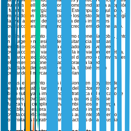
reducir las huellas de carbono, promoviendo así la adopción
de fuentes de energía renovable. Este impulso regulatorio,
combinado con la disminución de los costos de la tecnología
solar y el aumento de la eficiencia de los inversores
fotovoltaicos, está impulsando el crecimiento del mercado.
Además, el aumento en el consumo de energía global, junto
con la urgente necesidad de transitar hacia sistemas
energéticos sostenibles, ha colocado a los inversores
fotovoltaicos en la vanguardia de la innovación energética.
Los avances tecnológicos, como el desarrollo de inversores
inteligentes con conectividad mejorada a la red y
capacidades de gestión de energía, también están
impulsando el mercado hacia adelante.
Además, el aumento de las inversiones en proyectos de
energía renovable tanto por parte del sector privado como
público subraya la importancia estratégica del mercado de
inversores fotovoltaicos. A medida que los países se
esfuerzan por cumplir objetivos ambiciosos de energía
renovable, se espera que la demanda de inversores
fotovoltaicos eficientes y rentables aumente, ofreciendo
oportunidades lucrativas para los actores de la industria.