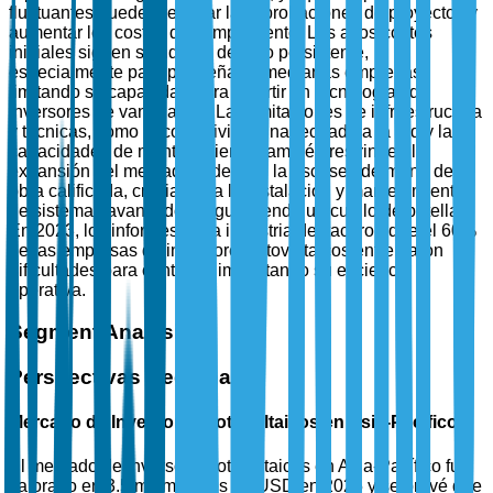
fluctuantes pueden retrasar las aprobaciones de proyectos y
aumentar los costos de cumplimiento. Los altos costos
iniciales siguen siendo un desafío persistente,
especialmente para pequeñas y medianas empresas,
limitando su capacidad para invertir en tecnologías de
inversores de vanguardia. Las limitaciones de infraestructura
y técnicas, como la conectividad inadecuada a la red y las
capacidades de mantenimiento, también restringen la
expansión del mercado. Además, la escasez de mano de
obra calificada, crucial para la instalación y mantenimiento
de sistemas avanzados, sigue siendo un cuello de botella.
En 2023, los informes de la industria destacaron que el 60%
de las empresas de inversores fotovoltaicos enfrentaron
dificultades para contratar, impactando su eficiencia
operativa.
Segment Analysis
Perspectivas Regionales
Mercado de Inversores Fotovoltaicos en Asia-Pacífico
El mercado de inversores fotovoltaicos en Asia-Pacífico fue
valorado en 3.5 mil millones de USD en 2025 y se prevé que