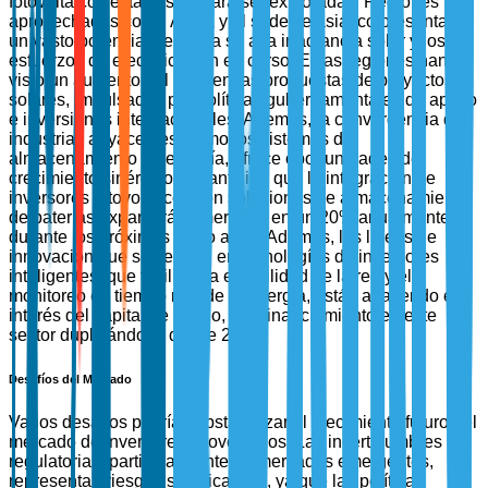
fotovoltaicos están listas para ser exploradas. Regiones no
aprovechadas como África y el sudeste asiático presentan
un vasto potencial debido a su alta irradiancia solar y los
esfuerzos de electrificación en curso. Estas regiones han
visto un aumento del 50% en las propuestas de proyectos
solares, impulsadas por políticas gubernamentales de apoyo
e inversiones internacionales. Además, la convergencia de
industrias adyacentes, como los sistemas de
almacenamiento de energía, ofrece oportunidades de
crecimiento sinérgico. Se anticipa que la integración de
inversores fotovoltaicos con soluciones de almacenamiento
de baterías expandirá el mercado en un 20% anualmente
durante los próximos cinco años. Además, las líneas de
innovación que se centran en tecnologías de inversores
inteligentes, que facilitan la estabilidad de la red y el
monitoreo en tiempo real de la energía, están atrayendo el
interés del capital de riesgo, con financiamiento en este
sector duplicándose desde 2022.
Desafíos del Mercado
Varios desafíos podrían obstaculizar el crecimiento futuro del
mercado de inversores fotovoltaicos. Las incertidumbres
regulatorias, particularmente en mercados emergentes,
representan riesgos significativos, ya que las políticas