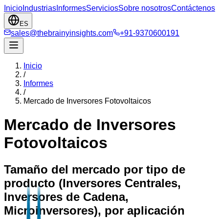
Inicio
Industrias
Informes
Servicios
Sobre nosotros
Contáctenos
ES
sales@thebrainyinsights.com
+91-9370600191
Inicio
/
Informes
/
Mercado de Inversores Fotovoltaicos
Mercado de Inversores
Fotovoltaicos
Tamaño del mercado por tipo de
producto (Inversores Centrales,
Inversores de Cadena,
Microinversores), por aplicación