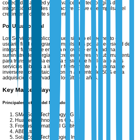
conectadas a la red y los avances en tecnologías de
integración de redes son factores clave que impulsan el
crecimiento de este segmento.
Por Usuario Final
Los Servicios Públicos siguen siendo el segmento de
usuario final más grande, impulsados por la necesidad de
integrar fuentes de energía renovable en la cadena de
suministro de energía. La creciente presión gubernamental
para transitar hacia energía sostenible ha llevado a los
servicios públicos a invertir fuertemente en sistemas de
inversores fotovoltaicos, con un aumento del 50% en la
adquisición observado en los últimos años.
Key Market Players
Principales Actores del Mercado
SMA Solar Technology AG
Huawei Technologies Co., Ltd.
Fronius International GmbH
ABB Ltd.
SolarEdge Technologies Inc.