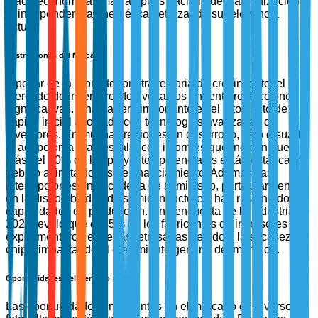
macroeconómicas más amplias hacia la descarbonización y
la independencia energética, reforzando su relevancia
actual.
Restricciones del Mercado
A pesar de la prometedora trayectoria de crecimiento, el
mercado de inversores fotovoltaicos enfrenta restricciones
significativas. Una barrera importante es el alto gasto de
capital inicial asociado con tecnologías avanzadas de
inversores. En muchas regiones en desarrollo, esto disuade
la adopción a gran escala, con informes que indican que
más del 30% de los proyectos potenciales están estancados
debido a limitaciones de financiamiento. Además, las
interrupciones en la cadena de suministro, particularmente
en la disponibilidad de semiconductores, han restringido las
capacidades de producción. Una encuesta de la industria de
2023 reveló que el 45% de los fabricantes de inversores
experimentaron entregas retrasadas debido a la escasez de
chips, impactando el crecimiento general del mercado.
Oportunidades del Mercado
Las oportunidades emergentes en el mercado de inversores