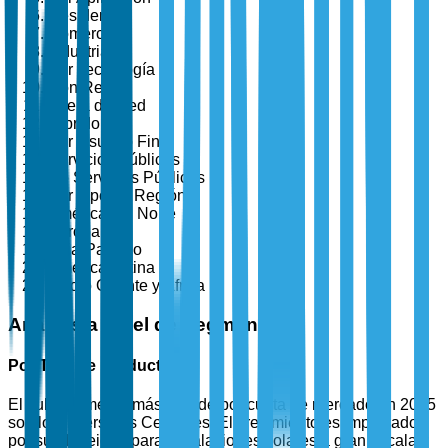
Residencial
Comercial
Industrial
Por Tecnología
Con Red
Fuera de Red
Híbrido
Por Usuario Final
Servicios Públicos
No Servicios Públicos
Por Tipo de Región
América del Norte
Europa
Asia-Pacífico
América Latina
Medio Oriente y África
Análisis a Nivel de Segmento
Por Tipo de Producto
El sub-segmento más grande por cuota de mercado en 2025
son los Inversores Centrales. El crecimiento es impulsado
por su idoneidad para instalaciones solares a gran escala y