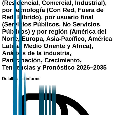
(Residencial, Comercial, Industrial),
por tecnología (Con Red, Fuera de
Red, Híbrido), por usuario final
(Servicios Públicos, No Servicios
Públicos) y por región (América del
Norte, Europa, Asia-Pacífico, América
Latina, Medio Oriente y África),
Análisis de la industria,
Participación, Crecimiento,
Tendencias y Pronóstico 2026–2035
Detalles del informe