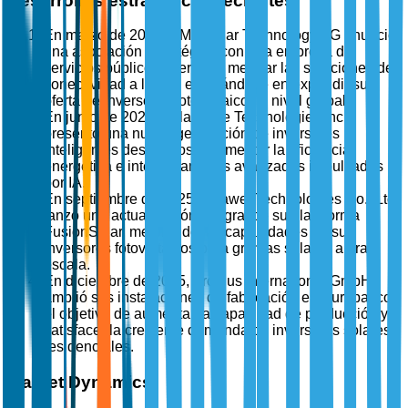
Desarrollos estratégicos recientes
En marzo de 2025, SMA Solar Technology AG anunció
una asociación estratégica con una empresa de
servicios públicos líder para mejorar las soluciones de
conectividad a la red, enfocándose en expandir su
oferta de inversores fotovoltaicos a nivel global.
En junio de 2025, SolarEdge Technologies Inc.
presentó una nueva generación de inversores
inteligentes destinados a aumentar la eficiencia
energética e integrar análisis avanzados impulsados
por IA.
En septiembre de 2025, Huawei Technologies Co., Ltd.
lanzó una actualización integral de su plataforma
FusionSolar, mejorando las capacidades de sus
inversores fotovoltaicos para granjas solares a gran
escala.
En diciembre de 2025, Fronius International GmbH
amplió sus instalaciones de fabricación en Europa, con
el objetivo de aumentar la capacidad de producción y
satisfacer la creciente demanda de inversores solares
residenciales.
Market Dynamics