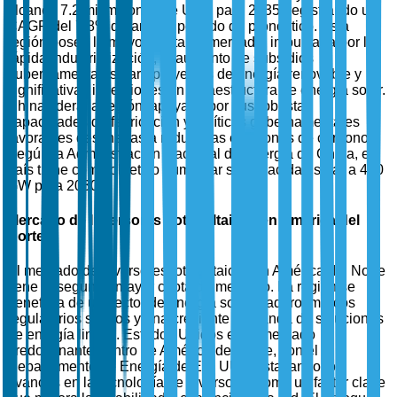
alcance 7.2 mil millones de USD para 2035, registrando un
CAGR del 7.8% durante el período de pronóstico. Esta
región posee la mayor cuota de mercado, impulsada por la
rápida industrialización, el aumento de subsidios
gubernamentales para proyectos de energía renovable y
significativas inversiones en infraestructura de energía solar.
China lidera la región, apoyada por sus robustas
capacidades de fabricación y políticas gubernamentales
favorables destinadas a reducir las emisiones de carbono.
Según la Administración Nacional de Energía de China, el
país tiene como objetivo aumentar su capacidad solar a 400
GW para 2030.
Mercado de Inversores Fotovoltaicos en América del
Norte
El mercado de inversores fotovoltaicos en América del Norte
tiene la segunda mayor cuota de mercado. La región se
beneficia de un sector de energía solar maduro, marcos
regulatorios sólidos y una creciente demanda de soluciones
de energía limpia. Estados Unidos es el mercado
predominante dentro de América del Norte, con el
Departamento de Energía de EE. UU. destacando los
avances en la tecnología de inversores como un factor clave