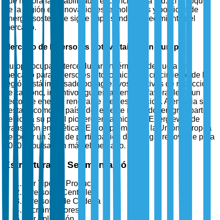
que mejora la estabilidad y eficiencia de la red. El enfoque
de la región en innovaciones tecnológicas y políticas de
energía sostenible sigue impulsando el crecimiento del
mercado.
Mercado de Inversores Fotovoltaicos en Europa
Europa ocupa el tercer lugar en términos de cuota de
mercado para inversores fotovoltaicos. El crecimiento de la
región está impulsado por agresivos objetivos de reducción
de carbono, incentivos gubernamentales favorables y un
sector de energía renovable bien establecido. Alemania se
destaca como un país líder en este mercado, en gran parte
debido a su papel pionero en la iniciativa Energiewende
(transición energética). El compromiso de la Unión Europea
de lograr un 32% de participación de energía renovable para
2030 impulsa aún más el mercado.
Estructura de Segmentación
Por Tipo de Producto
Inversores Centrales
Inversores de Cadena
Microinversores
Por Aplicación