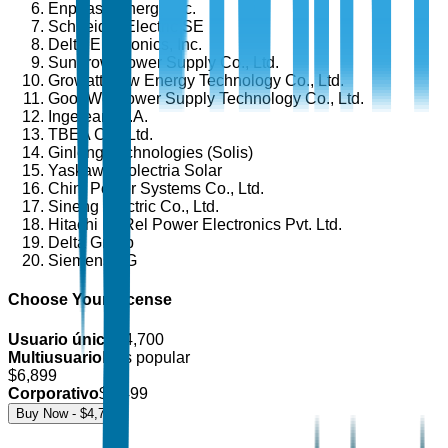
Enphase Energy Inc.
Schneider Electric SE
Delta Electronics, Inc.
Sungrow Power Supply Co., Ltd.
Growatt New Energy Technology Co., Ltd.
GoodWe Power Supply Technology Co., Ltd.
Ingeteam S.A.
TBEA Co., Ltd.
Ginlong Technologies (Solis)
Yaskawa Solectria Solar
Chint Power Systems Co., Ltd.
Sineng Electric Co., Ltd.
Hitachi Hi-Rel Power Electronics Pvt. Ltd.
Delta Group
Siemens AG
Choose Your License
Usuario único
$
4,700
Multiusuario
Más popular
$
6,899
Corporativo
$
8,499
Buy Now - $
4,700