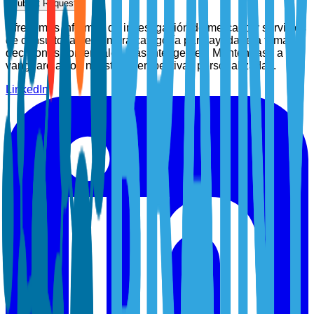
Submit Request
Ofrecemos informes de investigación de mercado y servicios
de consultoría de primera categoría para ayudarle a tomar
decisiones comerciales más inteligentes. Manténgase a la
vanguardia con nuestras perspectivas personalizadas.
LinkedIn