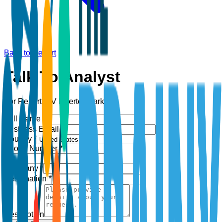
Back to Report
Talk To Analyst
For Report:
PV Inverter Market
Full Name *
Business Email *
Country *
Phone Number *
+1
Company *
Designation *
Description