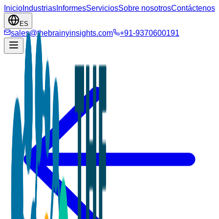
Inicio
Industrias
Informes
Servicios
Sobre nosotros
Contáctenos
ES
sales@thebrainyinsights.com
+91-9370600191