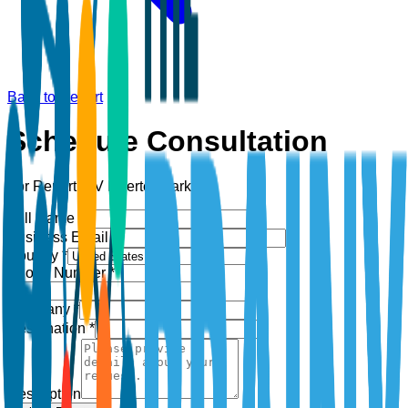
Back to Report
Schedule Consultation
For Report:
PV Inverter Market
Full Name *
Business Email *
Country *
Phone Number *
+1
Company *
Designation *
Description