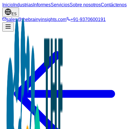
Inicio
Industrias
Informes
Servicios
Sobre nosotros
Contáctenos
ES
sales@thebrainyinsights.com
+91-9370600191