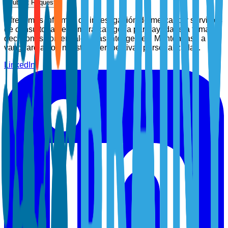
Submit Request
Ofrecemos informes de investigación de mercado y servicios
de consultoría de primera categoría para ayudarle a tomar
decisiones comerciales más inteligentes. Manténgase a la
vanguardia con nuestras perspectivas personalizadas.
LinkedIn