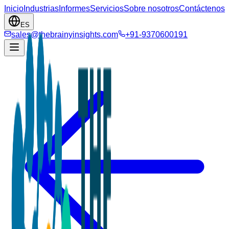
Inicio
Industrias
Informes
Servicios
Sobre nosotros
Contáctenos
ES
sales@thebrainyinsights.com
+91-9370600191