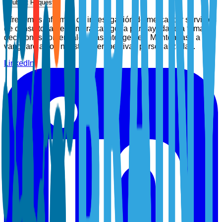
Submit Request
Ofrecemos informes de investigación de mercado y servicios
de consultoría de primera categoría para ayudarle a tomar
decisiones comerciales más inteligentes. Manténgase a la
vanguardia con nuestras perspectivas personalizadas.
LinkedIn