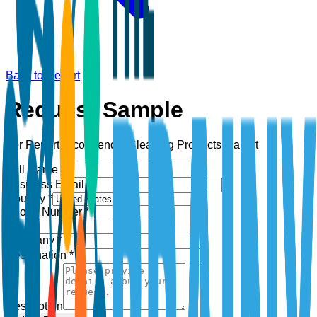
Back to Report
Request Sample
For Report:
Eco-friendly Cleaning Products Market
Full Name *
Business Email *
Country *
Phone Number *
+1
Company *
Designation *
Description