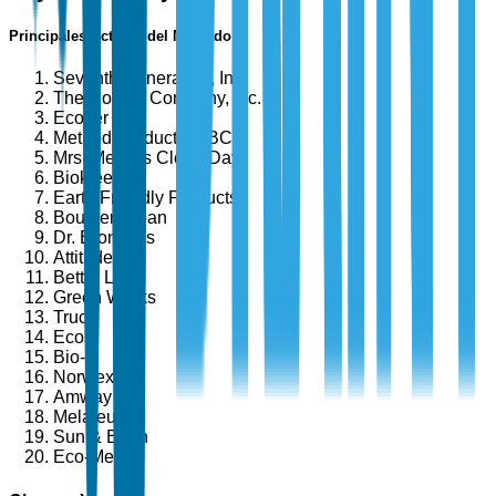
Principales Actores del Mercado
Seventh Generation, Inc.
The Honest Company, Inc.
Ecover
Method Products, PBC
Mrs. Meyer's Clean Day
Biokleen
Earth Friendly Products
Boulder Clean
Dr. Bronner's
Attitude
Better Life
Green Works
Truce
Ecos
Bio-D
Norwex
Amway
Melaleuca
Sun & Earth
Eco-Me