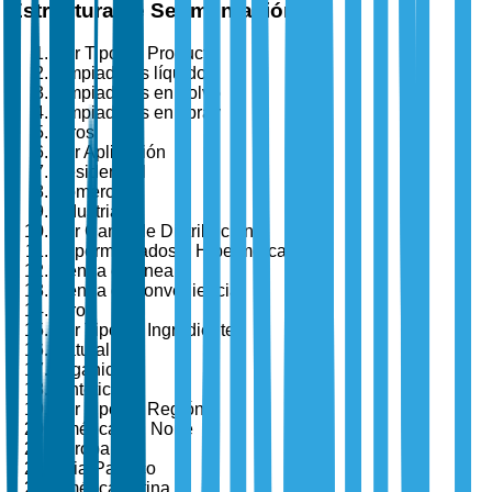
Estructura de Segmentación
Por Tipo de Producto
Limpiadores líquidos
Limpiadores en polvo
Limpiadores en spray
Otros
Por Aplicación
Residencial
Comercial
Industrial
Por Canal de Distribución
Supermercados e Hipermercados
Tienda en línea
Tienda de conveniencia
Otros
Por Tipo de Ingrediente
Natural
Orgánico
Sintético
Por Tipo de Región
América del Norte
Europa
Asia-Pacífico
América Latina