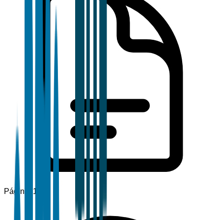
Páginas
120+