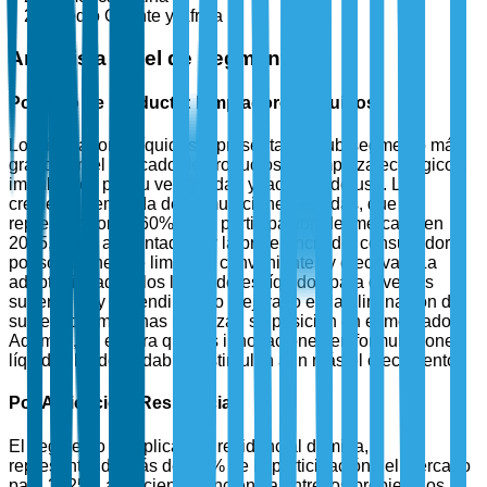
Medio Oriente y África
Análisis a Nivel de Segmento
Por Tipo de Producto: Limpiadores Líquidos
Los limpiadores líquidos representan el sub-segmento más
grande en el mercado de productos de limpieza ecológicos,
impulsados por su versatilidad y facilidad de uso. La
creciente demanda de formulaciones líquidas, que
representaron el 60% de la participación del mercado en
2025, se ve alimentada por la preferencia del consumidor
por soluciones de limpieza convenientes y efectivas. La
adaptabilidad de los limpiadores líquidos para diversas
superficies y su rendimiento mejorado en la eliminación de
suciedad y manchas refuerzan su posición en el mercado.
Además, se espera que las innovaciones en formulaciones
líquidas biodegradables estimulen aún más el crecimiento.
Por Aplicación: Residencial
El segmento de aplicación residencial domina,
representando más del 55% de la participación del mercado
para 2025. La creciente conciencia entre los propietarios