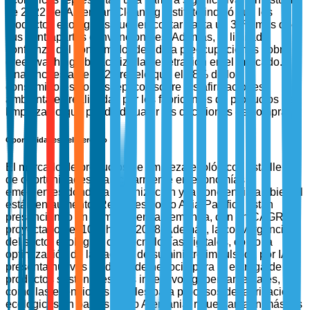
de 2022 del American Cleaning Institute indicó que los
productos ecológicos pueden costar hasta un 30% más que
sus contrapartes convencionales. Además, la limitada
confianza del consumidor debido a preocupaciones sobre el
greenwashing obstaculiza la penetración en el mercado.
Una encuesta de 2021 reveló que el 48% de los
consumidores son escépticos sobre las afirmaciones
ambientales realizadas por los fabricantes de productos de
limpieza, lo que puede disuadir las decisiones de compra.
Oportunidades del Mercado
El mercado de productos de limpieza ecológicos está lleno
de oportunidades, particularmente en economías
emergentes donde la urbanización y la conciencia ambiental
están en aumento. Regiones como Asia-Pacífico están
presenciando un aumento en la demanda, con un CAGR
proyectado del 10% hasta 2028. Además, la convergencia
del sector ecológico con tecnologías digitales, como la
optimización de la cadena de suministro impulsada por IA,
presenta nuevos modelos de negocio para la entrega de
productos sostenibles. Los incentivos gubernamentales,
como las exenciones fiscales para procesos de fabricación
ecológicos en países como Alemania, refuerzan aún más las