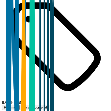
ID
TBI-78692
Resumen
Tabla de contenido