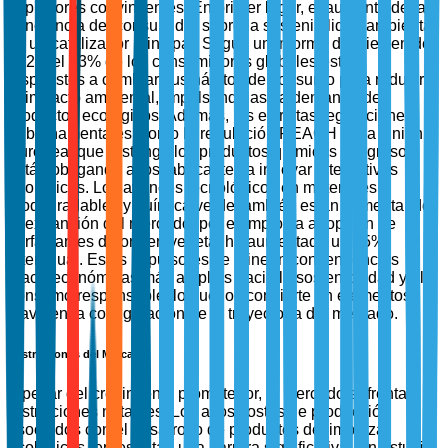
impulsores convincentes. En primer lugar, el aumento de la
conciencia del consumidor sobre la sostenibilidad ambiental
es un catalizador principal. Según un informe de Nielsen de
2023, el 73% de los consumidores globales están
dispuestos a cambiar sus hábitos de consumo para reducir
el impacto ambiental, impulsando así la demanda de
productos ecológicos. Además, las estrictas regulaciones
gubernamentales, como la regulación REACH de la Unión
Europea, que restringe los productos químicos peligrosos,
están obligando a los fabricantes a innovar alternativas
ecológicas. Los avances tecnológicos en materiales
biodegradables y química verde también están alimentando
la expansión del mercado; por ejemplo, la adopción de
surfactantes de origen vegetal ha aumentado un 35%
interanual. Estos impulsores se alinean con tendencias
macroeconómicas más amplias hacia la sostenibilidad y el
consumo responsable, lo que los convierte en elementos
clave en la configuración de la trayectoria del mercado.
Restricciones del Mercado
A pesar del crecimiento prometedor, el mercado enfrenta
restricciones notables. Los altos costos de producción
asociados con el desarrollo de productos de limpieza
ecológicos representan una barrera significativa. Un estudio