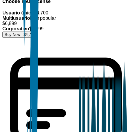
Choose Your License
Usuario único
$
4,700
Multiusuario
Más popular
$
6,899
Corporativo
$
8,499
Buy Now - $
4,700