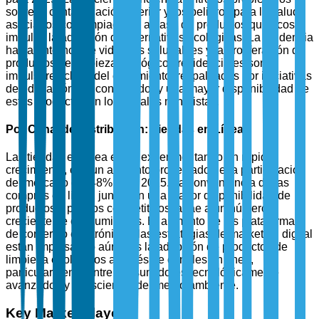
sobre la contaminación interior y los peligros para la salud
asociados con limpiadores a base de productos químicos
impulsa la adopción de alternativas ecológicas. La tendencia
hacia entornos de vida más saludables y la proliferación de
productos de limpieza ecológicos residenciales son
impulsores clave del crecimiento, respaldados por iniciativas
de educación del consumidor y una mayor disponibilidad de
estos productos en los canales minoristas.
Por Canal de Distribución: Tiendas en Línea
Las tiendas en línea están experimentando un rápido
crecimiento, con un aumento proyectado de la participación
del mercado del 48% para 2025. La conveniencia de las
compras en línea, junto con una mayor disponibilidad de
productos y precios competitivos, atrae a un número
creciente de consumidores. El aumento de las plataformas
de comercio electrónico y las estrategias de marketing digital
están impulsando aún más la adopción de productos de
limpieza ecológicos a través de canales en línea,
particularmente entre consumidores tecnológicamente
avanzados y conscientes del medio ambiente.
Key Market Players