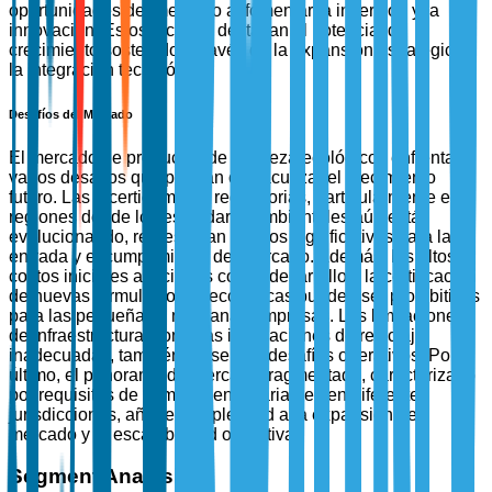
oportunidades del mercado al fomentar la inversión y la
innovación. Estos factores destacan el potencial de
crecimiento sostenido a través de la expansión estratégica y
la integración tecnológica.
Desafíos del Mercado
El mercado de productos de limpieza ecológicos enfrenta
varios desafíos que podrían obstaculizar el crecimiento
futuro. Las incertidumbres regulatorias, particularmente en
regiones donde los estándares ambientales aún están
evolucionando, representan riesgos significativos para la
entrada y el cumplimiento del mercado. Además, los altos
costos iniciales asociados con el desarrollo y la certificación
de nuevas formulaciones ecológicas pueden ser prohibitivos
para las pequeñas y medianas empresas. Las limitaciones
de infraestructura, como las instalaciones de reciclaje
inadecuadas, también presentan desafíos operativos. Por
último, el panorama de mercado fragmentado, caracterizado
por requisitos de cumplimiento variables en diferentes
jurisdicciones, añade complejidad a la expansión del
mercado y la escalabilidad operativa.
Segment Analysis