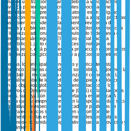
ganando una tracción sustancial debido a varios factores
clave. En primer lugar, las crecientes preocupaciones
ambientales y las presiones regulatorias están obligando
tanto a consumidores como a empresas a adoptar prácticas
más sostenibles. Además, la creciente prevalencia de
alergias y problemas de salud relacionados con productos
de limpieza tradicionales está impulsando la demanda de
alternativas más seguras. El cambio global hacia la
sostenibilidad, junto con los avances tecnológicos en
química verde, está permitiendo la producción de productos
de limpieza ecológicos efectivos y a precios competitivos.
Además, los principales minoristas y fabricantes están
invirtiendo en líneas de productos sostenibles, mejorando la
visibilidad del mercado y la confianza del consumidor. La
fuerte alineación de los productos de limpieza ecológicos
con los objetivos globales de sostenibilidad, como los
Objetivos de Desarrollo Sostenible (ODS) de las Naciones
Unidas, subraya aún más su importancia estratégica. A
medida que las empresas priorizan la responsabilidad social
corporativa, se espera que el mercado de productos de
limpieza ecológicos se convierta en un componente
fundamental de las estrategias comerciales sostenibles,
ofreciendo oportunidades significativas para la innovación y
el crecimiento.