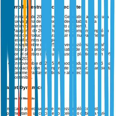
Desarrollos estratégicos recientes
En marzo de 2025, Seventh Generation anunció una
nueva gama de envases biodegradables para
minimizar aún más el impacto ambiental.
Para junio de 2025, The Honest Company amplió su
línea de productos para incluir una nueva serie de
desinfectantes ecológicos.
En septiembre de 2025, Ecover lanzó una campaña
global para promover su iniciativa de cero residuos,
con el objetivo de reducir el uso de plástico en un 50%
para 2030.
En noviembre de 2025, Method Products anunció una
asociación con una importante organización ambiental
para mejorar las prácticas de abastecimiento
sostenible.
Market Dynamics
Impulsores del Mercado
El mercado de productos de limpieza ecológicos está
experimentando un crecimiento acelerado debido a varios