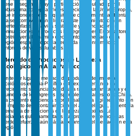
tiene la segunda mayor participación, impulsado por el
robusto marco regulatorio establecido por la Unión Europea,
que impone estrictos requisitos de cumplimiento ambiental.
Países como Alemania lideran este movimiento, con un
fuerte énfasis en la vida sostenible y la innovación en
formulaciones de productos biodegradables. Estos factores
contribuyen al dinámico crecimiento del mercado de la
región, respaldado por la demanda del consumidor de
entornos de vida saludables.
Mercado de Productos de Limpieza
Ecológicos en Asia-Pacífico
En tercer lugar, el mercado de productos de limpieza
ecológicos en Asia-Pacífico está experimentando un
crecimiento sustancial debido a la rápida urbanización y el
aumento de los ingresos disponibles en países como China.
La creciente conciencia sobre la salud y la higiene, junto con
el impacto de la contaminación del aire y el agua, alimenta la
demanda de soluciones de limpieza no tóxicas. Las
iniciativas gubernamentales que promueven tecnologías
verdes refuerzan aún más la expansión del mercado en esta
región.