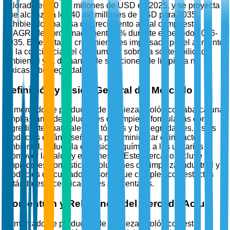
valorado en 20 mil millones de USD en 2025, y se proyecta
que alcanzará los 40 mil millones de USD para 2035,
exhibiendo una tasa de crecimiento anual compuesta
(CAGR) de aproximadamente 7% durante el período 2026-
2035. Este notable crecimiento es impulsado por el aumento
de la conciencia del consumidor sobre la sostenibilidad
ambiental y la demanda de soluciones de limpieza no
tóxicas y biodegradables.
Definición y Visión General del Mercado
El mercado de productos de limpieza ecológicos abarca una
amplia gama de soluciones de limpieza formuladas con
ingredientes naturales, no tóxicos y biodegradables. Estos
productos están diseñados para minimizar el impacto
ambiental, reducir la exposición química a los usuarios y
promover la salud y el bienestar. Este mercado incluye
limpiadores domésticos, soluciones de limpieza industrial y
productos de cuidado personal que cumplen con estrictos
estándares y certificaciones ambientales.
Momentum y Relevancia del Mercado Actual
El mercado de productos de limpieza ecológicos está