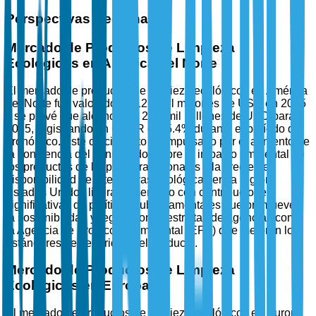
Perspectivas Regionales
Mercado de Productos de Limpieza
Ecológicos en América del Norte
El mercado de productos de limpieza ecológicos en América
del Norte fue valorado en 12.5 mil millones de USD en 2025
y se prevé que alcance los 20.8 mil millones de USD para
2035, registrando un CAGR del 5.4% durante el período de
pronóstico. Este crecimiento es impulsado por el aumento de
la conciencia del consumidor sobre el impacto ambiental de
los productos de limpieza tradicionales y la creciente
disponibilidad de alternativas ecológicas en la región.
Estados Unidos lidera el mercado con contribuciones
significativas de políticas gubernamentales que promueven
la sostenibilidad y regulaciones estrictas de agencias como
la Agencia de Protección Ambiental (EPA) que mejoran los
estándares de seguridad del producto.
Mercado de Productos de Limpieza
Ecológicos en Europa
El mercado de productos de limpieza ecológicos en Europa