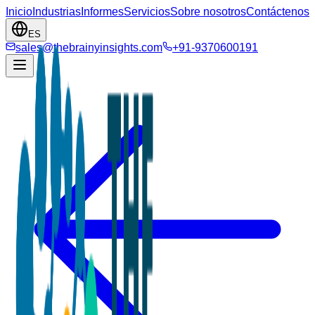
Inicio
Industrias
Informes
Servicios
Sobre nosotros
Contáctenos
ES
sales@thebrainyinsights.com
+91-9370600191