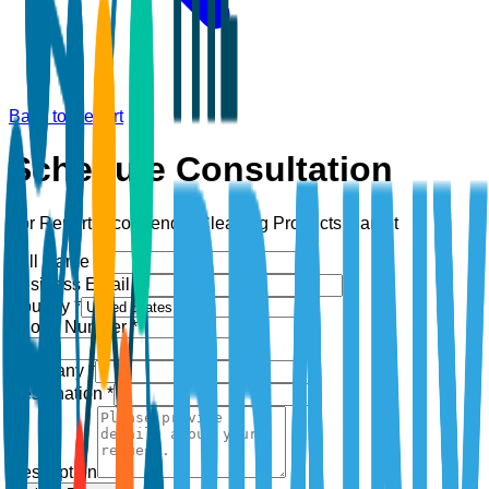
Back to Report
Schedule Consultation
For Report:
Eco-friendly Cleaning Products Market
Full Name *
Business Email *
Country *
Phone Number *
+1
Company *
Designation *
Description