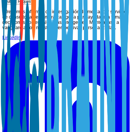
Submit Request
Ofrecemos informes de investigación de mercado y servicios
de consultoría de primera categoría para ayudarle a tomar
decisiones comerciales más inteligentes. Manténgase a la
vanguardia con nuestras perspectivas personalizadas.
LinkedIn