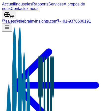
Accueil
Industries
Rapports
Services
À propos de
nous
Contactez-nous
FR
sales@thebrainyinsights.com
+91-9370600191