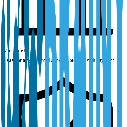
Wire Transfer
Please enter your email above to proceed with payment