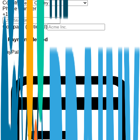
Country
Phone Number
+1
Company (Optional)
2. Payment Method
PayPal