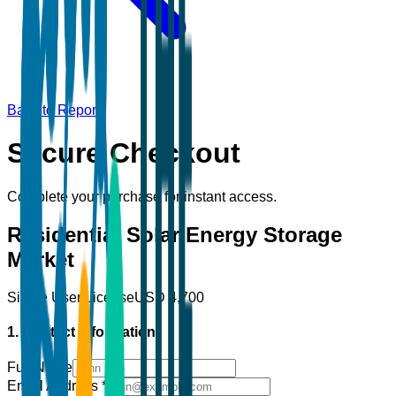
Back to Report
Secure Checkout
Complete your purchase for instant access.
Residential Solar Energy Storage
Market
Single User License
USD
4,700
1. Contact Information
Full Name
Email Address
*