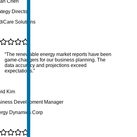
ah Chen
tegy Director
Care Solutions
“
The renewable energy market reports have been
game-changers for our business planning. The
data accuracy and projections exceed
expectations.
”
d Kim
iness Development Manager
gy Dynamics Corp