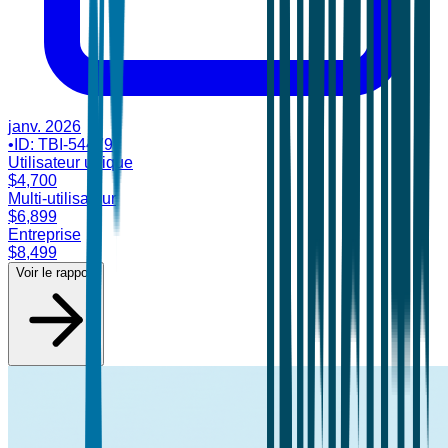
janv. 2026
•
ID:
TBI-54479
Utilisateur unique
$
4,700
Multi-utilisateur
$
6,899
Entreprise
$
8,499
Voir le rapport