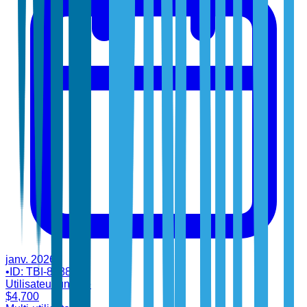
janv. 2026
•
ID:
TBI-88888
Utilisateur unique
$
4,700