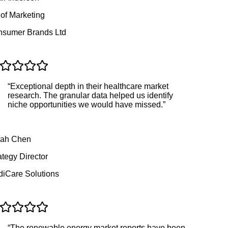
f Marketing
umer Brands Ltd
“
Exceptional depth in their healthcare market
research. The granular data helped us identify
niche opportunities we would have missed.
”
ah Chen
tegy Director
Care Solutions
“
The renewable energy market reports have been