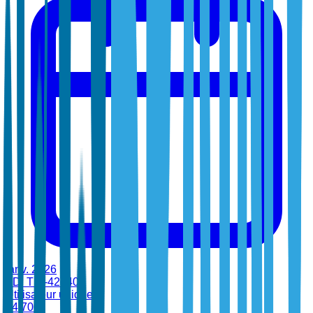
janv. 2026
•
ID:
TBI-42940
Utilisateur unique
$
4,700