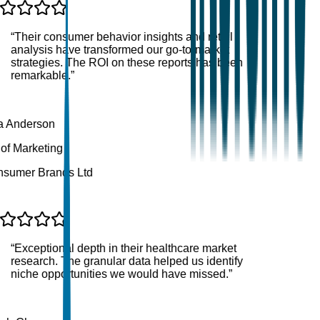
“
Their consumer behavior insights and retail
analysis have transformed our go-to-market
strategies. The ROI on these reports has been
remarkable.
”
 Anderson
f Marketing
umer Brands Ltd
“
Exceptional depth in their healthcare market
research. The granular data helped us identify
niche opportunities we would have missed.
”