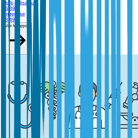
Multi-utilisateur
$
6,899
Entreprise
$
8,499
Voir le rapport