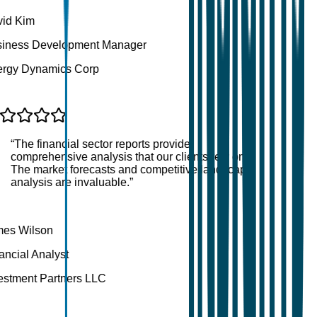
d Kim
iness Development Manager
gy Dynamics Corp
“
The financial sector reports provide
comprehensive analysis that our clients rely on.
The market forecasts and competitive landscape
analysis are invaluable.
”
es Wilson
ncial Analyst
stment Partners LLC