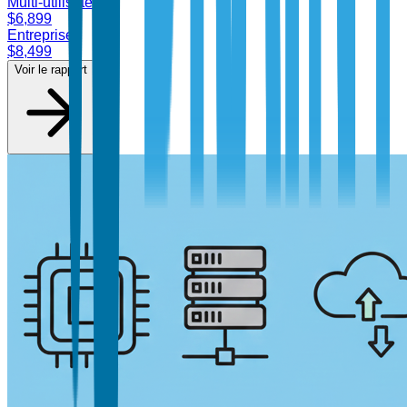
Multi-utilisateur
$
6,899
Entreprise
$
8,499
Voir le rapport