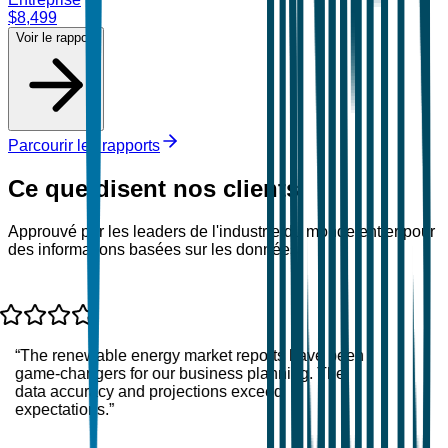
$
8,499
Voir le rapport
Parcourir les rapports
Ce que disent nos clients
Approuvé par les leaders de l'industrie du monde entier pour
des informations basées sur les données.
“
The renewable energy market reports have been
game-changers for our business planning. The
data accuracy and projections exceed
expectations.
”