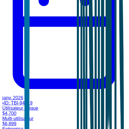
janv. 2026
•
ID:
TBI-94619
Utilisateur unique
$
4,700
Multi-utilisateur
$
6,899
Entreprise