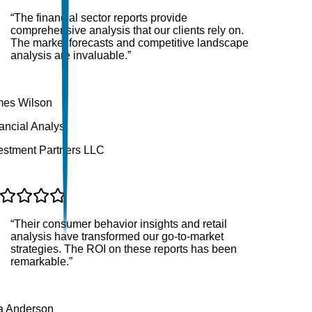
“
The financial sector reports provide
comprehensive analysis that our clients rely on.
The market forecasts and competitive landscape
analysis are invaluable.
”
es Wilson
ncial Analyst
stment Partners LLC
“
Their consumer behavior insights and retail
analysis have transformed our go-to-market
strategies. The ROI on these reports has been
remarkable.
”
 Anderson