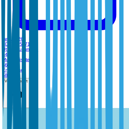
janv. 2026
•
ID:
TBI-54714
Utilisateur unique
$
4,700
Multi-utilisateur
$
6,899
Entreprise
$
8,499
Voir le rapport