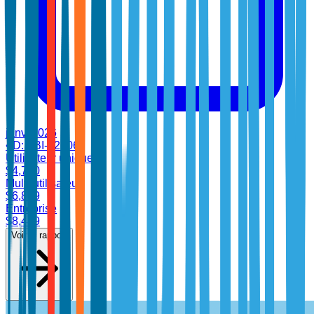
janv. 2026
•
ID:
TBI-32606
Utilisateur unique
$
4,700
Multi-utilisateur
$
6,899
Entreprise
$
8,499
Voir le rapport