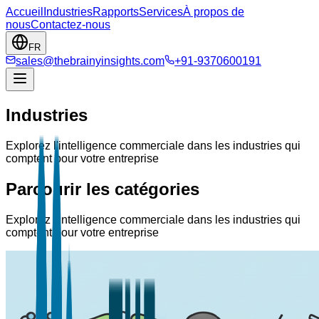
Accueil
Industries
Rapports
Services
À propos de
nous
Contactez-nous
FR
sales@thebrainyinsights.com
+91-9370600191
Industries
Explorez l'intelligence commerciale dans les industries qui
comptent pour votre entreprise
Parcourir les catégories
Explorez l'intelligence commerciale dans les industries qui
comptent pour votre entreprise