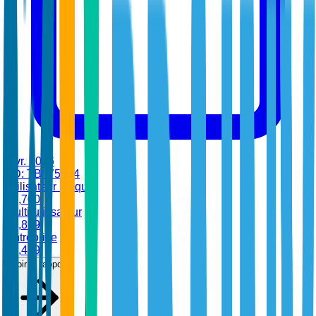
févr. 2026
•
ID:
TBI-75394
Utilisateur unique
$
4,700
Multi-utilisateur
$
6,899
Entreprise
$
8,499
Voir le rapport