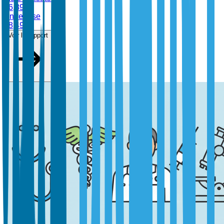
$
6,899
Entreprise
$
8,499
Voir le rapport