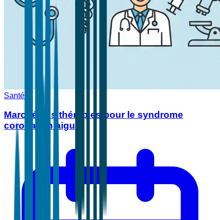
Santé
Marché des thérapies pour le syndrome
coronarien aigu