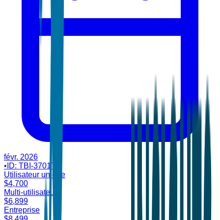
févr. 2026
•
ID:
TBI-37017
Utilisateur unique
$
4,700
Multi-utilisateur
$
6,899
Entreprise
$
8,499