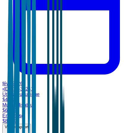
févr. 2026
•
ID:
TBI-30241
Utilisateur unique
$
4,700
Multi-utilisateur
$
6,899
Entreprise
$
8,499
Voir le rapport