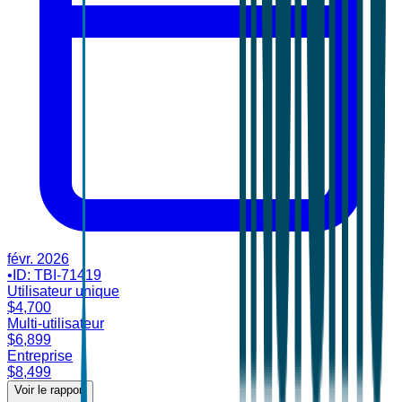
févr. 2026
•
ID:
TBI-71419
Utilisateur unique
$
4,700
Multi-utilisateur
$
6,899
Entreprise
$
8,499
Voir le rapport