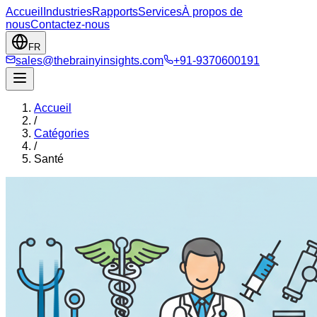
Accueil
Industries
Rapports
Services
À propos de
nous
Contactez-nous
FR
sales@thebrainyinsights.com
+91-9370600191
Accueil
/
Catégories
/
Santé