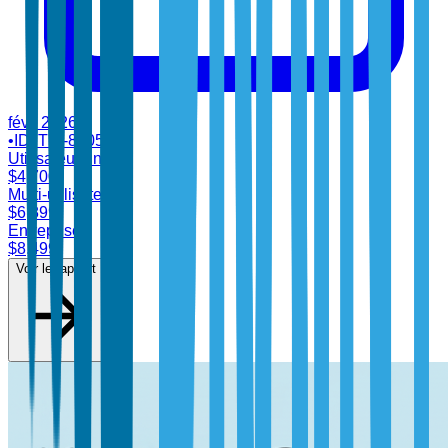
févr. 2026
•
ID:
TBI-85055
Utilisateur unique
$
4,700
Multi-utilisateur
$
6,899
Entreprise
$
8,499
Voir le rapport