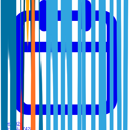
févr. 2026
•
ID:
TBI-37428