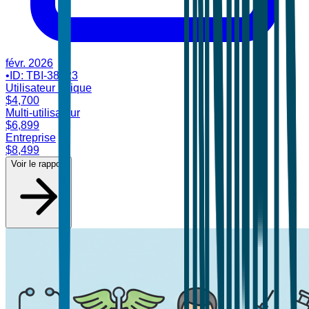
févr. 2026
•
ID:
TBI-38123
Utilisateur unique
$
4,700
Multi-utilisateur
$
6,899
Entreprise
$
8,499
Voir le rapport