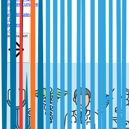
Utilisateur unique
$
4,700
Multi-utilisateur
$
6,899
Entreprise
$
8,499
Voir le rapport