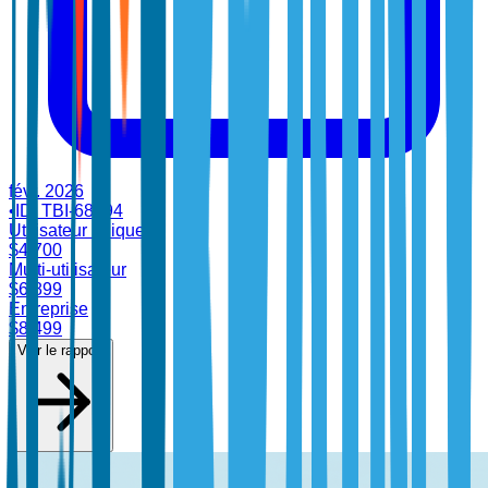
févr. 2026
•
ID:
TBI-68994
Utilisateur unique
$
4,700
Multi-utilisateur
$
6,899
Entreprise
$
8,499
Voir le rapport