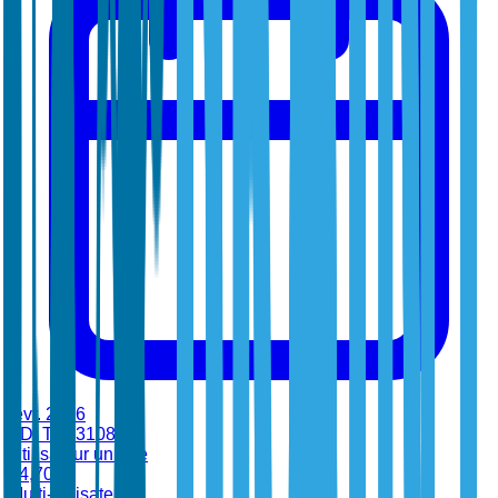
févr. 2026
•
ID:
TBI-31082
Utilisateur unique
$
4,700
Multi-utilisateur