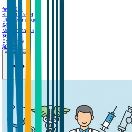
févr. 2026
•
ID:
TBI-15674
Utilisateur unique
$
4,700
Multi-utilisateur
$
6,899
Entreprise
$
8,499
Voir le rapport