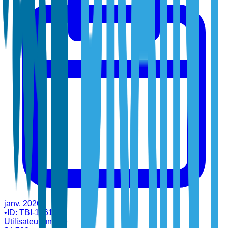
janv. 2026
•
ID:
TBI-16612
Utilisateur unique