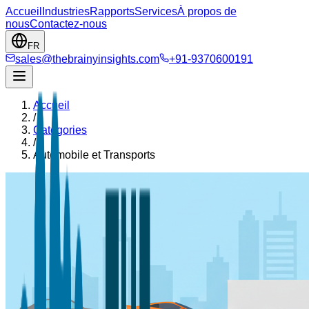
Accueil
Industries
Rapports
Services
À propos de
nous
Contactez-nous
FR
sales@thebrainyinsights.com
+91-9370600191
Accueil
/
Catégories
/
Automobile et Transports