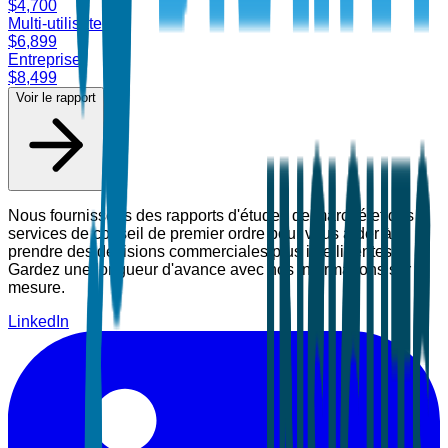
$
4,700
Multi-utilisateur
$
6,899
Entreprise
$
8,499
Voir le rapport
Nous fournissons des rapports d'études de marché et des
services de conseil de premier ordre pour vous aider à
prendre des décisions commerciales plus intelligentes.
Gardez une longueur d'avance avec nos informations sur
mesure.
LinkedIn