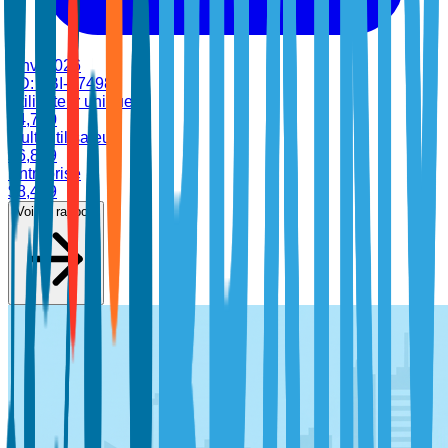
janv. 2026
•
ID:
TBI-47498
Utilisateur unique
$
4,700
Multi-utilisateur
$
6,899
Entreprise
$
8,499
Voir le rapport