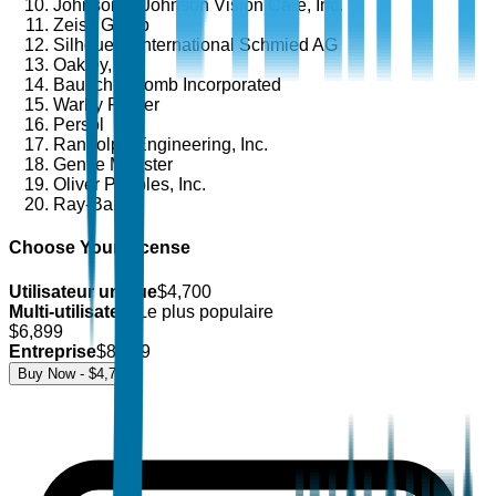
Johnson & Johnson Vision Care, Inc.
Zeiss Group
Silhouette International Schmied AG
Oakley, Inc.
Bausch & Lomb Incorporated
Warby Parker
Persol
Randolph Engineering, Inc.
Gentle Monster
Oliver Peoples, Inc.
Ray-Ban
Choose Your License
Utilisateur unique
$
4,700
Multi-utilisateur
Le plus populaire
$
6,899
Entreprise
$
8,499
Buy Now - $
4,700