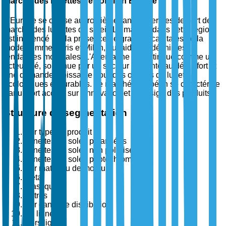
Marché des lunettes de soleil en Europe
L'Europe se classe au troisième rang en termes de part de
marché des lunettes de soleil. Le marché dans cette région
est influencé par la présence de grandes capitales de la
mode comme Paris et Milan, qui aident à définir les
tendances mondiales. L'Allemagne se distingue comme un
acteur clé, soutenue par un secteur de vente au détail fort et
une demande croissante pour des options de lunettes
écologiques et durables. Le marché européen se caractérise
par un fort accent sur l'innovation et le design des produits.
Structure de segmentation
Par type de produit
Lunettes de soleil polarisées
Lunettes de soleil non polarisées
Lunettes de soleil photochromiques
Par matériau de monture
Métal
Plastique
Autres
Par canal de distribution
En ligne
Hors ligne