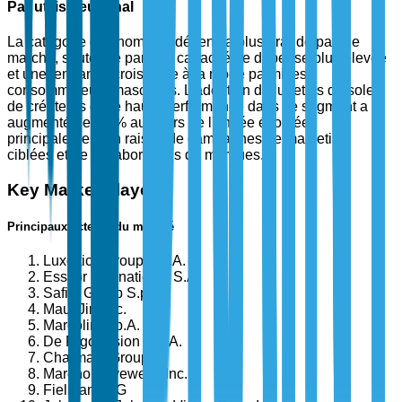
Par utilisateur final
La catégorie des hommes détient la plus grande part de
marché, soutenue par une capacité de dépense plus élevée
et une tendance croissante à la mode parmi les
consommateurs masculins. L'adoption de lunettes de soleil
de créateurs et de haute performance dans ce segment a
augmenté de 25 % au cours de l'année écoulée,
principalement en raison de campagnes de marketing
ciblées et de collaborations de marques.
Key Market Players
Principaux acteurs du marché
Luxottica Group S.p.A.
Essilor International S.A.
Safilo Group S.p.A.
Maui Jim Inc.
Marcolin S.p.A.
De Rigo Vision S.p.A.
Charmant Group
Marchon Eyewear, Inc.
Fielmann AG