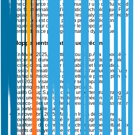
pour une croissance stable, soutenue par une confluence de
mode, de fonctionnalité et d'innovation technologique. Pour
les dirigeants, les investisseurs et les analystes, comprendre
ces dynamiques est crucial pour la prise de décisions
stratégiques et pour capitaliser sur les opportunités
émergentes dans ce paysage de marché dynamique.
Développements stratégiques récents
En février 2025, Luxottica Group S.p.A. a annoncé le
lancement d'une nouvelle ligne de lunettes de soleil
écologiques, axée sur la durabilité et l'innovation.
Essilor International S.A. a finalisé l'acquisition d'une
startup technologique de lunettes de premier plan en
avril 2025, visant à améliorer ses capacités
numériques et ses offres de produits.
Safilo Group S.p.A. a conclu un partenariat stratégique
avec une marque de mode renommée en août 2025
pour co-créer une collection exclusive, élargissant ainsi
sa portée sur le marché.
En novembre 2025, Maui Jim Inc. a dévoilé une
nouvelle fonctionnalité de réalité augmentée sur sa
plateforme de commerce électronique, permettant aux
clients d'essayer virtuellement des lunettes de soleil,