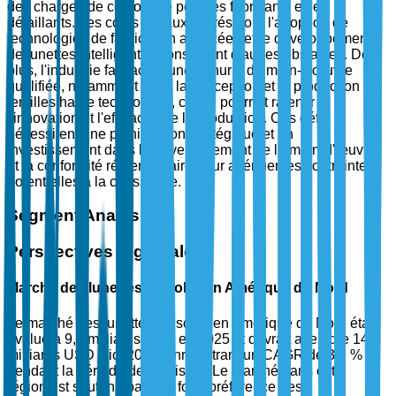
des charges de conformité pour les fabricants et les
détaillants. Les coûts initiaux élevés pour l'adoption de
technologies de fabrication avancées et le développement
de lunettes intelligentes constituent d'autres obstacles. De
plus, l'industrie fait face à une pénurie de main-d'œuvre
qualifiée, notamment dans la conception et la production de
lentilles haute technologie, ce qui pourrait ralentir
l'innovation et l'efficacité de la production. Ces défis
nécessitent une planification stratégique et un
investissement dans le développement de la main-d'œuvre
et la conformité réglementaire pour atténuer les contraintes
potentielles à la croissance.
Segment Analysis
Perspectives régionales
Marché des lunettes de soleil en Amérique du Nord
Le marché des lunettes de soleil en Amérique du Nord était
évalué à 9,5 milliards USD en 2025 et devrait atteindre 14
milliards USD d'ici 2035, enregistrant un CAGR de 3,9 %
pendant la période de prévision. Le marché dans cette
région est soutenu par une forte préférence des