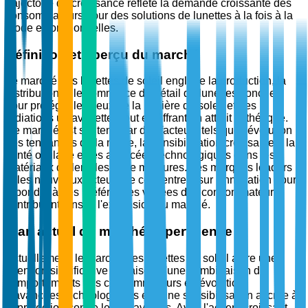
trajectoire de croissance reflète la demande croissante des
consommateurs pour des solutions de lunettes à la fois à la
mode et fonctionnelles.
Définition et aperçu du marché
Le marché des lunettes de soleil englobe la production, la
distribution et le commerce de détail de lunettes conçues
pour protéger les yeux de la lumière du soleil et des
radiations ultraviolettes tout en offrant un attrait esthétique.
Ce marché est soutenu par des facteurs tels que l'évolution
des tendances de la mode, la sensibilisation croissante à la
santé oculaire et les avancées technologiques dans les
matériaux de lentilles et de montures. Les marques leaders
et les nouveaux acteurs se concentrent sur l'innovation pour
répondre à des préférences variées des consommateurs,
contribuant ainsi à l'expansion du marché.
Élan actuel du marché et pertinence
Actuellement, le marché des lunettes de soleil attire une
attention significative en raison d'une combinaison de
comportements des consommateurs en évolution,
d'avancées technologiques et d'une sensibilisation accrue à
la protection contre les ultraviolets. Avec l'accent croissant