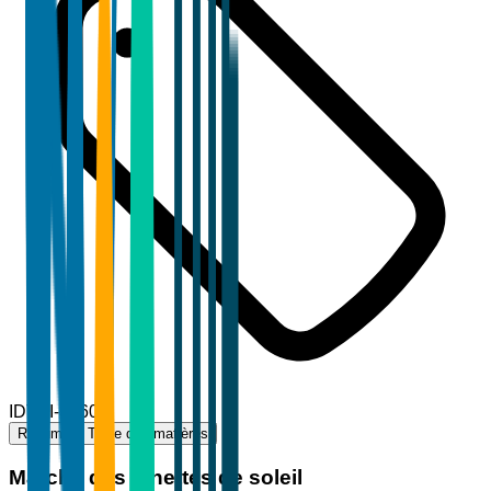
ID
TBI-32606
Résumé
Table des matières
Marché des lunettes de soleil