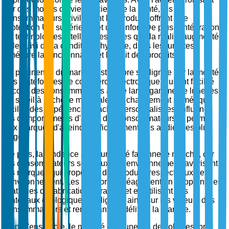
sur des modes de vie soucieux de la santé, les
consommateurs privilégient les produits offrant une
protection UV supérieure et un confort. De plus, l'intégration
de technologies intelligentes, telles que la réalité augmentée
et le suivi de la condition physique, dans les lunettes
améliore la fonctionnalité et l'attrait des produits.
La pertinence du marché est encore soulignée par la montée
des plateformes de commerce électronique, qui ont facilité
l'accès des consommateurs à une large gamme de lunettes
de soleil à l'échelle mondiale. Ce changement numérique
facilite des expériences d'achat personnalisées, influence
les comportements d'achat des consommateurs et permet
aux marques d'atteindre efficacement des audiences plus
larges.
De plus, la tendance à la durabilité façonne le marché, car
les consommateurs soucieux de l'environnement favorisent
les marques qui proposent des produits respectueux de
l'environnement. Les entreprises réagissent en adoptant des
pratiques de fabrication durables et en utilisant des
matériaux écologiques, s'alignant ainsi sur les valeurs des
consommateurs et renforçant la fidélité à la marque.
Dans l'ensemble, le marché des lunettes de soleil est prêt