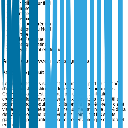
Par utilisateur final
Hommes
Femmes
Unisexe
Par type de région
Amérique du Nord
Europe
Asie-Pacifique
Amérique Latine
Moyen-Orient et Afrique
Analyse au niveau des segments
Par type de produit
Le plus grand sous-segment en termes de part de marché
d'ici 2025 est constitué des lunettes de soleil polarisées.
Cette croissance est soutenue par une sensibilisation
croissante des consommateurs aux avantages des lentilles
polarisées pour réduire l'éblouissement et améliorer la clarté
visuelle. Le marché a connu une augmentation de 35 % de la
demande alors que les activités de plein air et les sports
gagnent en popularité, en particulier en Amérique du Nord et
en Europe.