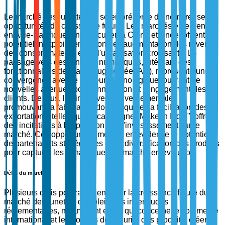
Le marché des lunettes de soleil présente de nombreuses
opportunités de croissance future. Les marchés émergents
en Asie-Pacifique, en particulier la Chine et l'Inde, offrent un
potentiel inexploité en raison de l'augmentation des revenus
des consommateurs et de l'urbanisation croissante. Le
passage vers des lunettes numériques, intégrant des
fonctionnalités de réalité augmentée (AR), représente une
convergence avec le secteur technologique, ouvrant de
nouvelles avenues pour l'innovation et l'engagement des
clients. De plus, les initiatives gouvernementales
promouvant la fabrication domestique et la facilitation des
exportations, telles que la campagne "Make in India", offrent
des incitations à l'expansion et à l'investissement sur le
marché. Ces opportunités mettent en évidence le potentiel
de partenariats stratégiques et de diversification des produits
pour capturer les dynamiques de marché en évolution.
Défis du marché
Plusieurs défis pourraient entraver la croissance future du
marché des lunettes de soleil. Les incertitudes
réglementaires, notamment en ce qui concerne le commerce
international et les normes de sécurité des produits, créent