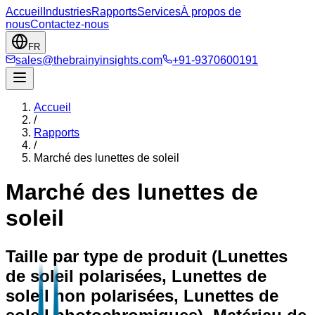
Accueil
Industries
Rapports
Services
À propos de
nous
Contactez-nous
FR
sales@thebrainyinsights.com
+91-9370600191
Accueil
/
Rapports
/
Marché des lunettes de soleil
Marché des lunettes de
soleil
Taille par type de produit (Lunettes
de soleil polarisées, Lunettes de
soleil non polarisées, Lunettes de