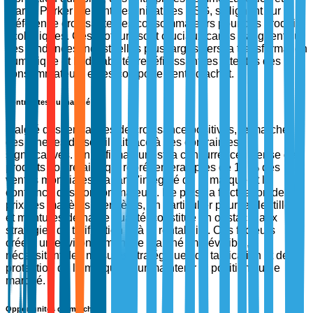
Warby Parker menant des initiatives ESG, s'alignant sur la
préférence croissante des consommateurs pour des produits
écologiques. Ces moteurs sont cruciaux car ils s'alignent sur
des tendances industrielles plus larges vers la transformation
numérique et la durabilité, redéfinissant les attentes des
consommateurs et les comportements d'achat.
Contraintes du marché
Malgré des tendances de croissance positives, le marché
des lunettes de soleil fait face à des contraintes
significatives. Un défi majeur est la concurrence intense des
produits contrefaits, qui représenterait près de 10 % des
ventes mondiales, sapant l'intégrité de la marque et la
confiance des consommateurs. De plus, la fluctuation des
prix des matières premières, en particulier pour les lentilles
et montures de haute qualité, constitue un obstacle aux
stratégies de tarification et à la rentabilité. Ces facteurs
créent un environnement de marché imprévisible,
nécessitant des mesures stratégiques de tarification et de
protection de la marque pour maintenir la position sur le
marché.
Opportunités du marché