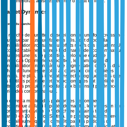
améliorant ainsi l'expérience d'achat en ligne.
Market Dynamics
Moteurs du marché
Le marché des lunettes de soleil connaît une forte croissance
soutenue par plusieurs facteurs clés. Tout d'abord, la
sensibilisation croissante aux effets nocifs des radiations UV
a considérablement stimulé la demande des consommateurs
pour des lunettes de protection. Selon une étude de
l'American Optometric Association, les campagnes de
sensibilisation ont entraîné une augmentation de 45 % des
achats de lunettes de soleil au cours des cinq dernières
années. De plus, les innovations technologiques telles que
les lentilles polarisées et photochromiques ont amélioré
l'attrait des produits, répondant aux besoins et préférences
variés des consommateurs.
En outre, la montée des plateformes de commerce
électronique a élargi la portée du marché, les ventes en ligne
représentant environ 30 % du chiffre d'affaires total du
marché en 2023, selon Statista. Ce passage au commerce
de détail numérique est complété par des pratiques de
fabrication durables, des entreprises comme Luxottica et