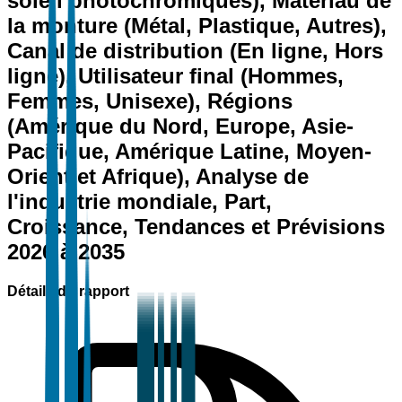
soleil photochromiques), Matériau de
la monture (Métal, Plastique, Autres),
Canal de distribution (En ligne, Hors
ligne), Utilisateur final (Hommes,
Femmes, Unisexe), Régions
(Amérique du Nord, Europe, Asie-
Pacifique, Amérique Latine, Moyen-
Orient et Afrique), Analyse de
l'industrie mondiale, Part,
Croissance, Tendances et Prévisions
2026 à 2035
Détails du rapport