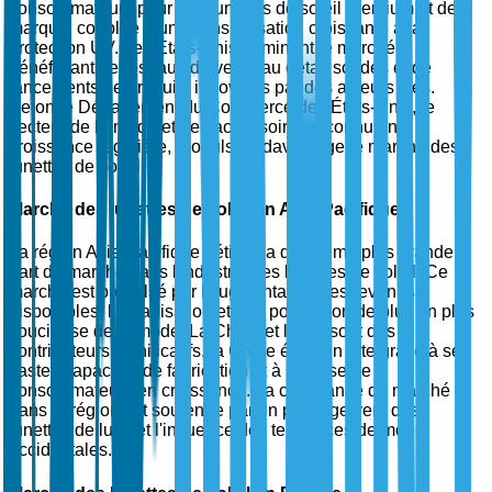
consommateurs pour des lunettes de soleil premium et de
marque, couplée à une sensibilisation croissante à la
protection UV. Les États-Unis dominent le marché,
bénéficiant de réseaux de vente au détail solides et de
lancements de produits innovants par des acteurs clés.
Selon le Département du Commerce des États-Unis, le
secteur de la mode et des accessoires a connu une
croissance régulière, propulsant davantage le marché des
lunettes de soleil.
Marché des lunettes de soleil en Asie-Pacifique
La région Asie-Pacifique détient la deuxième plus grande
part de marché dans l'industrie des lunettes de soleil. Ce
marché est propulsé par l'augmentation des revenus
disponibles, l'urbanisation et une population de plus en plus
soucieuse de la mode. La Chine et l'Inde sont des
contributeurs significatifs, la Chine étant en tête grâce à ses
vastes capacités de fabrication et à sa base de
consommateurs en croissance. La croissance du marché
dans la région est soutenue par un passage vers des
lunettes de luxe et l'influence des tendances de mode
occidentales.