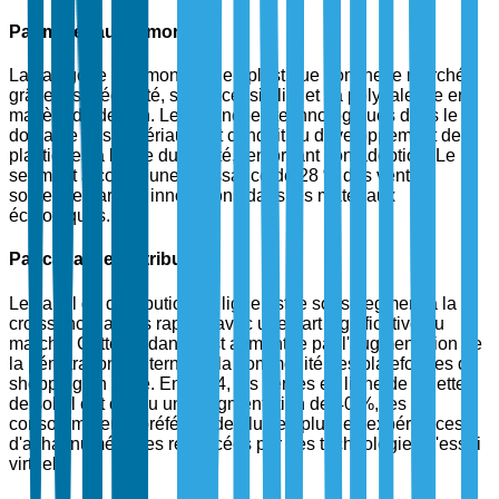
Par matériau de monture
La catégorie des montures en plastique domine le marché,
grâce à sa légèreté, son accessibilité et sa polyvalence en
matière de design. Les avancées technologiques dans le
domaine des matériaux ont conduit au développement de
plastiques à haute durabilité, renforçant son adoption. Le
segment a connu une croissance de 28 % des ventes,
soutenue par des innovations dans les matériaux
écologiques.
Par canal de distribution
Le canal de distribution en ligne est le sous-segment à la
croissance la plus rapide, avec une part significative du
marché. Cette tendance est alimentée par l'augmentation de
la pénétration d'Internet et la commodité des plateformes de
shopping en ligne. En 2024, les ventes en ligne de lunettes
de soleil ont connu une augmentation de 40 %, les
consommateurs préférant de plus en plus les expériences
d'achat numériques renforcées par des technologies d'essai
virtuel.