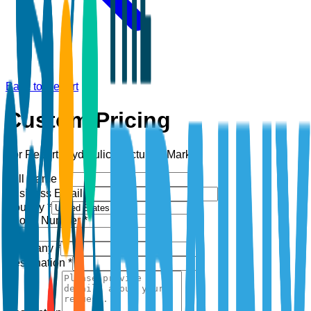
Back to Report
Custom Pricing
For Report:
Hydraulic Fracturing Market
Full Name *
Business Email *
Country *
Phone Number *
+1
Company *
Designation *