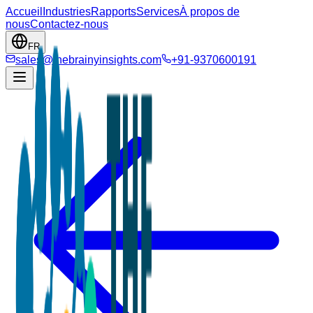
Accueil
Industries
Rapports
Services
À propos de
nous
Contactez-nous
FR
sales@thebrainyinsights.com
+91-9370600191