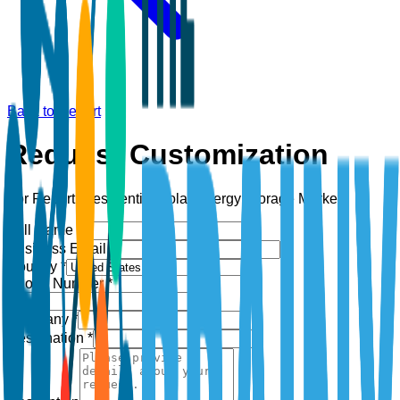
Back to Report
Request Customization
For Report:
Residential Solar Energy Storage Market
Full Name *
Business Email *
Country *
Phone Number *
+1
Company *
Designation *