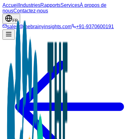
Accueil
Industries
Rapports
Services
À propos de
nous
Contactez-nous
FR
sales@thebrainyinsights.com
+91-9370600191