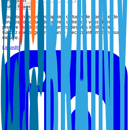
Description
Submit Request
Nous fournissons des rapports d'études de marché et des
services de conseil de premier ordre pour vous aider à
prendre des décisions commerciales plus intelligentes.
Gardez une longueur d'avance avec nos informations sur
mesure.
LinkedIn