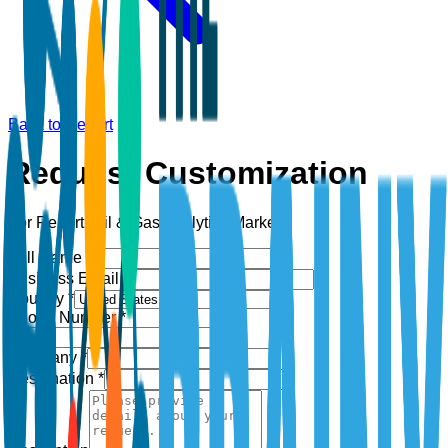
Back to Report
Request Customization
For Report:
Oil & Gas Analytics Market
Full Name *
Business Email *
Country *
Phone Number *
+1
Company *
Designation *