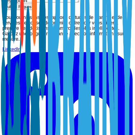
Description
Submit Request
Nous fournissons des rapports d'études de marché et des
services de conseil de premier ordre pour vous aider à
prendre des décisions commerciales plus intelligentes.
Gardez une longueur d'avance avec nos informations sur
mesure.
LinkedIn