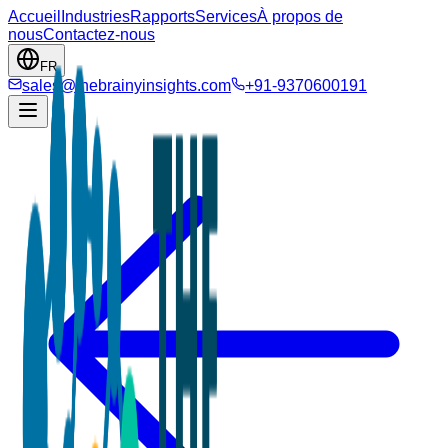
Accueil
Industries
Rapports
Services
À propos de
nous
Contactez-nous
FR
sales@thebrainyinsights.com
+91-9370600191