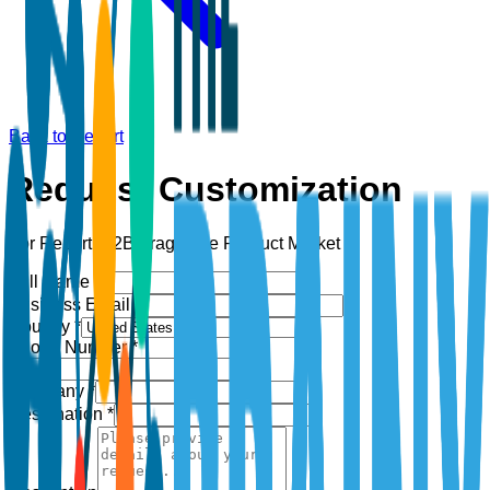
Back to Report
Request Customization
For Report:
B2B Fragrance Product Market
Full Name *
Business Email *
Country *
Phone Number *
+1
Company *
Designation *