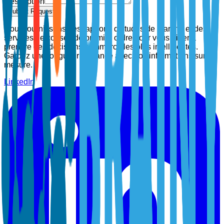
Description
Submit Request
Nous fournissons des rapports d'études de marché et des
services de conseil de premier ordre pour vous aider à
prendre des décisions commerciales plus intelligentes.
Gardez une longueur d'avance avec nos informations sur
mesure.
LinkedIn