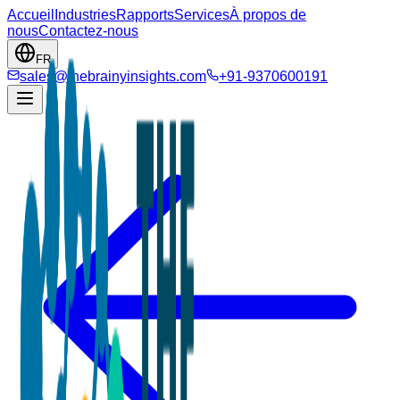
Accueil
Industries
Rapports
Services
À propos de
nous
Contactez-nous
FR
sales@thebrainyinsights.com
+91-9370600191