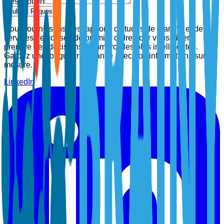
Description
Submit Request
Nous fournissons des rapports d'études de marché et des
services de conseil de premier ordre pour vous aider à
prendre des décisions commerciales plus intelligentes.
Gardez une longueur d'avance avec nos informations sur
mesure.
LinkedIn