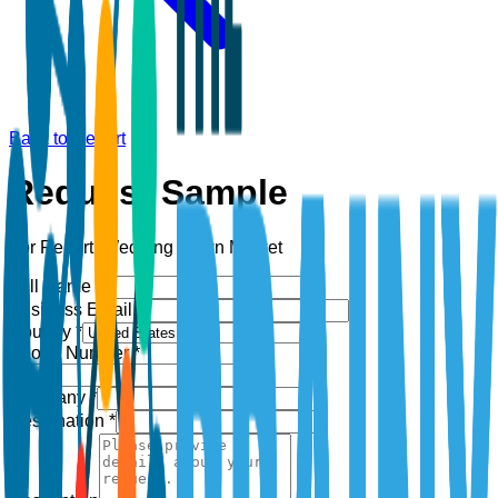
Back to Report
Request Sample
For Report:
Wedding Gown Market
Full Name *
Business Email *
Country *
Phone Number *
+1
Company *
Designation *