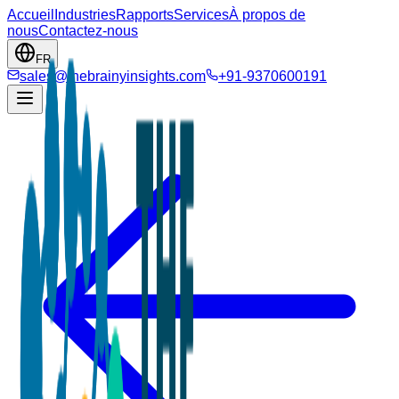
Accueil
Industries
Rapports
Services
À propos de
nous
Contactez-nous
FR
sales@thebrainyinsights.com
+91-9370600191