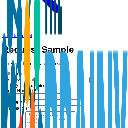
Back to Report
Request Sample
For Report:
Incinerator Market
Full Name *
Business Email *
Country *
Phone Number *
+1
Company *
Designation *