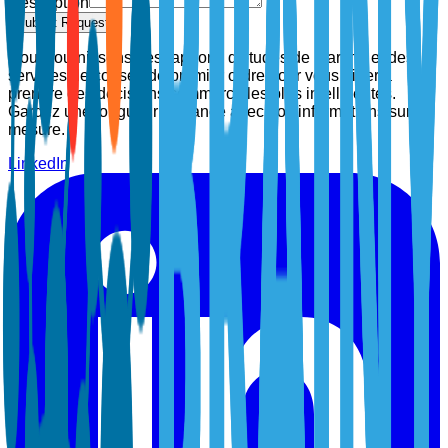
Description
Submit Request
Nous fournissons des rapports d'études de marché et des
services de conseil de premier ordre pour vous aider à
prendre des décisions commerciales plus intelligentes.
Gardez une longueur d'avance avec nos informations sur
mesure.
LinkedIn