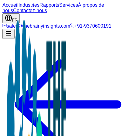
Accueil
Industries
Rapports
Services
À propos de
nous
Contactez-nous
FR
sales@thebrainyinsights.com
+91-9370600191