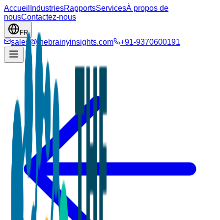
Accueil
Industries
Rapports
Services
À propos de
nous
Contactez-nous
FR
sales@thebrainyinsights.com
+91-9370600191