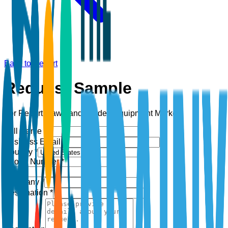
Back to Report
Request Sample
For Report:
Lawn and Garden Equipment Market
Full Name *
Business Email *
Country *
Phone Number *
+1
Company *
Designation *