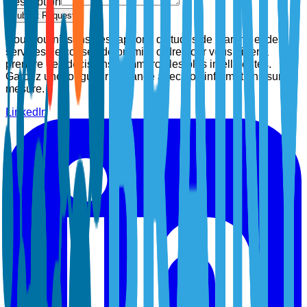
Description
Submit Request
Nous fournissons des rapports d'études de marché et des
services de conseil de premier ordre pour vous aider à
prendre des décisions commerciales plus intelligentes.
Gardez une longueur d'avance avec nos informations sur
mesure.
LinkedIn