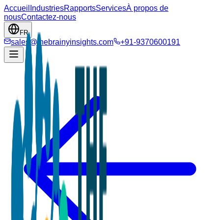
Accueil
Industries
Rapports
Services
À propos de
nous
Contactez-nous
FR
sales@thebrainyinsights.com
+91-9370600191