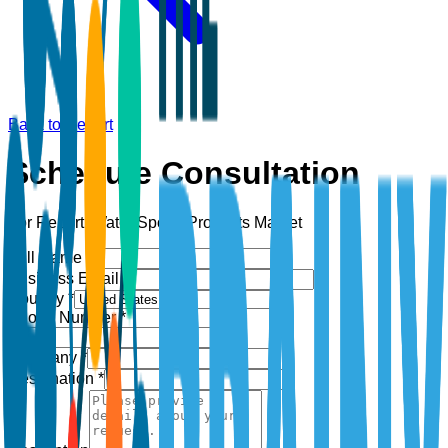
Back to Report
Schedule Consultation
For Report:
Water Sports Products Market
Full Name *
Business Email *
Country *
Phone Number *
+1
Company *
Designation *