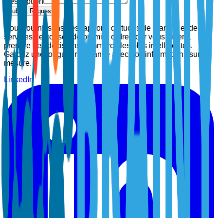
Description
Submit Request
Nous fournissons des rapports d'études de marché et des
services de conseil de premier ordre pour vous aider à
prendre des décisions commerciales plus intelligentes.
Gardez une longueur d'avance avec nos informations sur
mesure.
LinkedIn