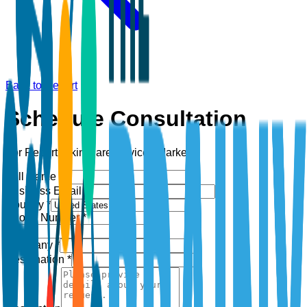
Back to Report
Schedule Consultation
For Report:
Skin Care Devices Market
Full Name *
Business Email *
Country *
Phone Number *
+1
Company *
Designation *