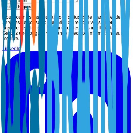
Description
Submit Request
Nous fournissons des rapports d'études de marché et des
services de conseil de premier ordre pour vous aider à
prendre des décisions commerciales plus intelligentes.
Gardez une longueur d'avance avec nos informations sur
mesure.
LinkedIn