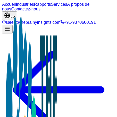
Accueil
Industries
Rapports
Services
À propos de
nous
Contactez-nous
FR
sales@thebrainyinsights.com
+91-9370600191