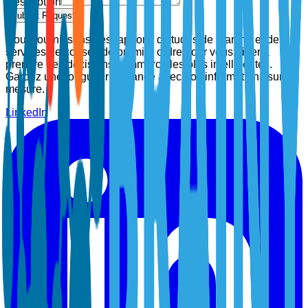
Description
Submit Request
Nous fournissons des rapports d'études de marché et des
services de conseil de premier ordre pour vous aider à
prendre des décisions commerciales plus intelligentes.
Gardez une longueur d'avance avec nos informations sur
mesure.
LinkedIn