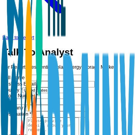
Back to Report
Talk To Analyst
For Report:
Residential Solar Energy Storage Market
Full Name *
Business Email *
Country *
Phone Number *
+1
Company *
Designation *