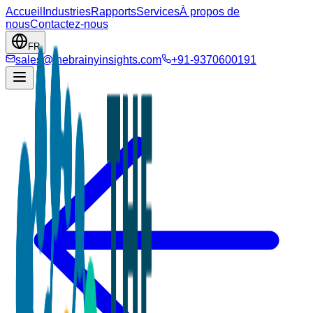
Accueil
Industries
Rapports
Services
À propos de
nous
Contactez-nous
FR
sales@thebrainyinsights.com
+91-9370600191